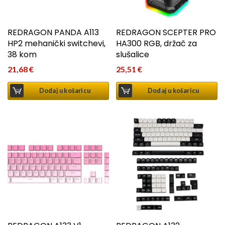
REDRAGON PANDA A113
REDRAGON SCEPTER PRO
HP2 mehanički switchevi,
HA300 RGB, držač za
38 kom
slušalice
21,68
€
25,51
€
Dodaj u košaricu
Dodaj u košaricu