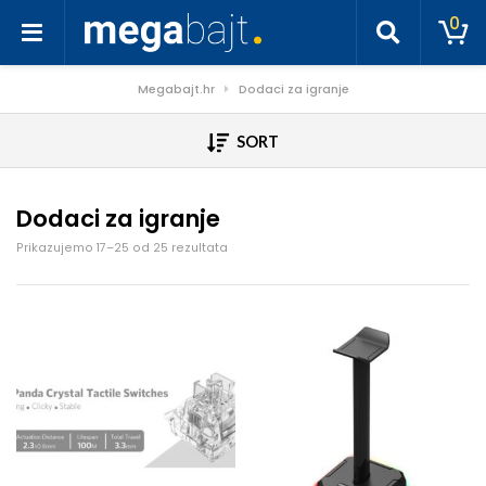
0
Megabajt.hr
Dodaci za igranje
SORT
Dodaci za igranje
Poredano po cijeni: od niske do visoke
Prikazujemo 17–25 od 25 rezultata