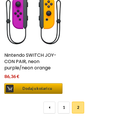
Nintendo SWITCH JOY-
CON PAIR, neon
purple/neon orange
86,36
€
Dodaj u košaricu
←
1
2