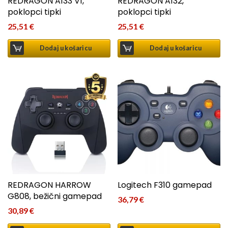
REDRAGON A133 V1,
REDRAGON A132,
poklopci tipki
poklopci tipki
25,51
€
25,51
€
Dodaj u košaricu
Dodaj u košaricu
REDRAGON HARROW
Logitech F310 gamepad
G808, bežični gamepad
36,79
€
30,89
€