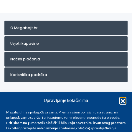
O Megabajt.hr
Uvjeti kupovine
Načini plaćanja
Korisnička podrška
Upravljanje kolačićima
Megabajt.hr se prilagođava vama. Prema vašem ponašanju na stranici mi
prilagođavamo sadržaj i prikazujemo vam relevantne ponude i proizvode.
Pritiskom na gumb 'Svi kolačići' ili bilo koju poveznicu izvan ovog prostora
Za artikle kojih trenutno nema u ponudi obratite nam se na
također pristajete na korištenje cookiesa (kolačića) i proslijeđivanje
info@megabajt.hr. Sve cijene su informativnog karaktera i podložne su