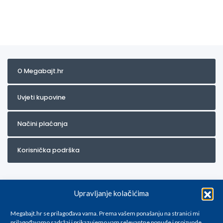
O Megabajt.hr
Uvjeti kupovine
Načini plaćanja
Korisnička podrška
Upravljanje kolačićima
Megabajt.hr se prilagođava vama. Prema vašem ponašanju na stranici mi
prilagođavamo sadržaj i prikazujemo vam relevantne ponude i proizvode.