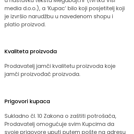
u nastavku teksta Megabajt.hr (tvrtka Visi
media d.o.o.), a ‘Kupac’ bilo koji posjetitelj koji
je izvršio narudžbu u navedenom shopu i
platio proizvod.
Kvaliteta proizvoda
Prodavatelj jamči kvalitetu proizvoda koje
jamči proizvođač proizvoda.
Prigovori kupaca
Sukladno čl. 10 Zakona o zaštiti potrošača,
Prodavatelj omogućuje svim Kupcima da
svoje prigovore uputi putem pošte na adresu