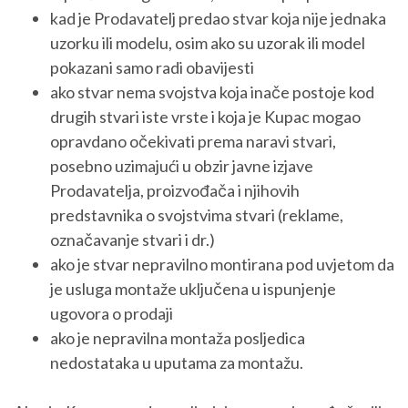
kad je Prodavatelj predao stvar koja nije jednaka
uzorku ili modelu, osim ako su uzorak ili model
pokazani samo radi obavijesti
ako stvar nema svojstva koja inače postoje kod
drugih stvari iste vrste i koja je Kupac mogao
opravdano očekivati prema naravi stvari,
posebno uzimajući u obzir javne izjave
Prodavatelja, proizvođača i njihovih
predstavnika o svojstvima stvari (reklame,
označavanje stvari i dr.)
ako je stvar nepravilno montirana pod uvjetom da
je usluga montaže uključena u ispunjenje
ugovora o prodaji
ako je nepravilna montaža posljedica
nedostataka u uputama za montažu.