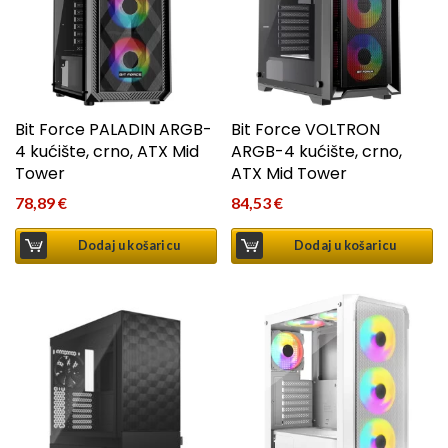
Bit Force PALADIN ARGB-
Bit Force VOLTRON
4 kućište, crno, ATX Mid
ARGB-4 kućište, crno,
Tower
ATX Mid Tower
78,89
€
84,53
€
Dodaj u košaricu
Dodaj u košaricu