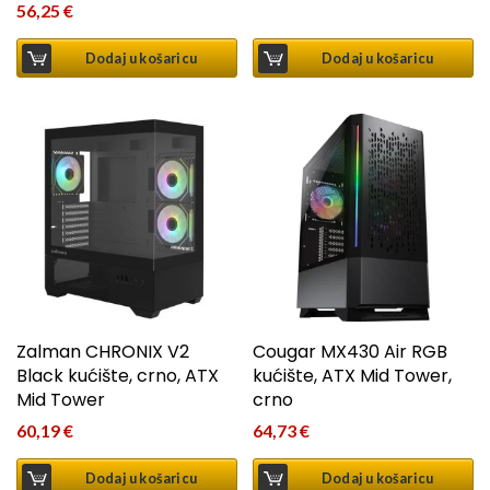
56,25
€
Dodaj u košaricu
Dodaj u košaricu
Zalman CHRONIX V2
Cougar MX430 Air RGB
Black kućište, crno, ATX
kućište, ATX Mid Tower,
Mid Tower
crno
60,19
€
64,73
€
Dodaj u košaricu
Dodaj u košaricu