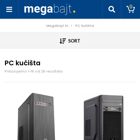
0
Megabajt.hr
PC kućišta
SORT
PC kućišta
Poredano po cijeni: od niske do visoke
Prikazujemo 1–16 od 26 rezultata