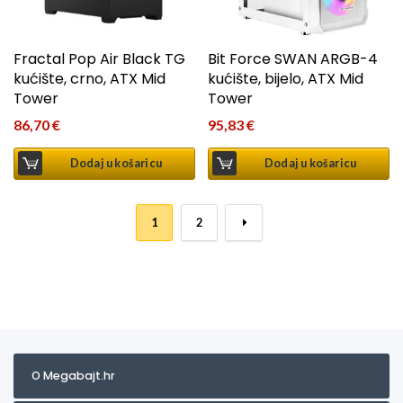
Fractal Pop Air Black TG
Bit Force SWAN ARGB-4
kućište, crno, ATX Mid
kućište, bijelo, ATX Mid
Tower
Tower
86,70
€
95,83
€
Dodaj u košaricu
Dodaj u košaricu
1
2
→
O Megabajt.hr