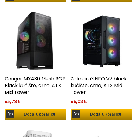
Cougar MX430 Mesh RGB
Zalman i3 NEO V2 black
Black kućište, crno, ATX
kućište, crno, ATX Mid
Mid Tower
Tower
65,78
€
66,03
€
Dodaj u košaricu
Dodaj u košaricu