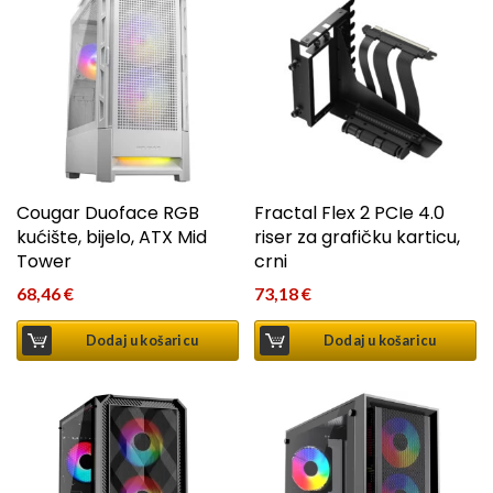
Cougar Duoface RGB
Fractal Flex 2 PCIe 4.0
kućište, bijelo, ATX Mid
riser za grafičku karticu,
Tower
crni
68,46
€
73,18
€
Dodaj u košaricu
Dodaj u košaricu