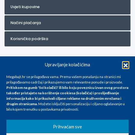
Uvjeti kupovine
Načini plaćanja
Korisnička podrška
Upravljanje kolačićima
Megabajt.hr se prilagođava vama. Prema vašem ponašanju na stranici mi
prilagođavamo sadržaj i prikazujemo vam relevantne ponude i proizvode.
Pritiskom na gumb 'Svi kolačići' ili bilo koju poveznicu izvan ovog prostora
Za artikle kojih trenutno nema u ponudi obratite nam se na
također pristajete na korištenje cookiesa (kolačića) i proslijeđivanje
info@megabajt.hr. Sve cijene su informativnog karaktera i podložne su
informacija kako bi prikazivali ciljane reklame na
društvenim mrežama i
promjenama, a
drugim stranicama
.
Možete isključiti personalizaciju i ciljano oglašavanje u
iskazane su za avansno plaćanje(gotovina) u Eurima i uključuju PDV. Sve
bilo kojem trenutku u postavkama privatnosti.
cijene su iskazane isključivo za kupovinu putem webshop-a i mogu
se razlikovati od cijena u našim poslovnicama. Trudimo se dati što bolji
i točniji opis i sliku. Unatoč tome, ne možemo garantirati da su svi
Prihvaćam sve
navedeni podaci