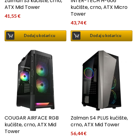
Zalman S3 kućište, crno,
INTER-TECH H-606
ATX Mid Tower
kućište, crno, ATX Micro
Tower
41,55
€
43,74
€
Dodaj u košaricu
Dodaj u košaricu
COUGAR AIRFACE RGB
Zalman S4 PLUS kućište,
kućište, crno, ATX Mid
crno, ATX Mid Tower
Tower
56,44
€