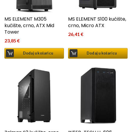
MS ELEMENT M305
MS ELEMENT S100 kućište,
kućište, crno, ATX Mid
crno, Micro ATX
Tower
26,41
€
23,85
€
Dodaj u košaricu
Dodaj u košaricu