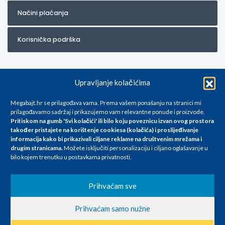
Načini plaćanja
Korisnička podrška
Upravljanje kolačićima
Megabajt.hr se prilagođava vama. Prema vašem ponašanju na stranici mi
prilagođavamo sadržaj i prikazujemo vam relevantne ponude i proizvode.
Pritiskom na gumb 'Svi kolačići' ili bilo koju poveznicu izvan ovog prostora
Za artikle kojih trenutno nema u ponudi obratite nam se na
također pristajete na korištenje cookiesa (kolačića) i proslijeđivanje
info@megabajt.hr. Sve cijene su informativnog karaktera i podložne su
informacija kako bi prikazivali ciljane reklame na
društvenim mrežama i
promjenama, a
drugim stranicama
.
Možete isključiti personalizaciju i ciljano oglašavanje u
iskazane su za avansno plaćanje(gotovina) u Eurima i uključuju PDV. Sve
bilo kojem trenutku u postavkama privatnosti.
cijene su iskazane isključivo za kupovinu putem webshop-a i mogu
se razlikovati od cijena u našim poslovnicama. Trudimo se dati što bolji
i točniji opis i sliku. Unatoč tome, ne možemo garantirati da su svi
Prihvaćam sve
navedeni podaci
i slike u potpunosti točni. Ne odgovaramo za eventualne pogreške
Prihvaćam samo nužne
nastale u opisu proizvoda, greške prilikom štampanja te promjene
cijena.