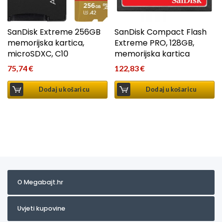
SanDisk Extreme 256GB
SanDisk Compact Flash
memorijska kartica,
Extreme PRO, 128GB,
microSDXC, C10
memorijska kartica
75,74
€
122,83
€
Dodaj u košaricu
Dodaj u košaricu
O Megabajt.hr
Uvjeti kupovine