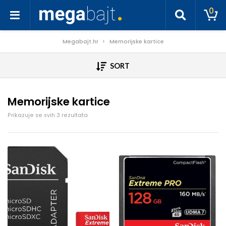
0
Megabajt.hr
Memorijske kartice
SORT
Memorijske kartice
Poredano po cijeni: od niske do visoke
Prikazuje se svih 3 rezultata