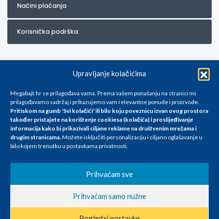
Načini plaćanja
Korisnička podrška
Upravljanje kolačićima
Megabajt.hr se prilagođava vama. Prema vašem ponašanju na stranici mi
prilagođavamo sadržaj i prikazujemo vam relevantne ponude i proizvode.
Pritiskom na gumb 'Svi kolačići' ili bilo koju poveznicu izvan ovog prostora
Za artikle kojih trenutno nema u ponudi obratite nam se na
također pristajete na korištenje cookiesa (kolačića) i proslijeđivanje
info@megabajt.hr. Sve cijene su informativnog karaktera i podložne su
informacija kako bi prikazivali ciljane reklame na
društvenim mrežama i
promjenama, a
drugim stranicama
.
Možete isključiti personalizaciju i ciljano oglašavanje u
iskazane su za avansno plaćanje(gotovina) u Eurima i uključuju PDV. Sve
bilo kojem trenutku u postavkama privatnosti.
cijene su iskazane isključivo za kupovinu putem webshop-a i mogu
se razlikovati od cijena u našim poslovnicama. Trudimo se dati što bolji
i točniji opis i sliku. Unatoč tome, ne možemo garantirati da su svi
Prihvaćam sve
navedeni podaci
i slike u potpunosti točni. Ne odgovaramo za eventualne pogreške
Prihvaćam samo nužne
nastale u opisu proizvoda, greške prilikom štampanja te promjene
cijena.
Pogledaj postavke