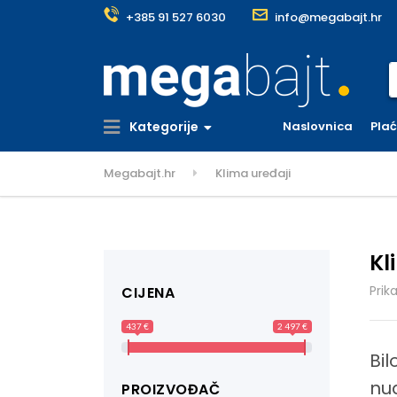
+385 91 527 6030
info@megabajt.hr
S
Kategorije
Naslovnica
Pla
Megabajt.hr
Klima uređaji
Kl
Prik
CIJENA
437 €
2 497 €
Bil
nu
PROIZVOĐAČ