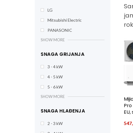
Sam
LG
ja
Mitsubishi Electric
rok
PANASONIC
SHOW MORE
SNAGA GRIJANJA
3 - 4 kW
4 - 5 kW
5 - 6 kW
SHOW MORE
Miji
Pro
SNAGA HLAĐENJA
EU, 
547
2 - 3 kW