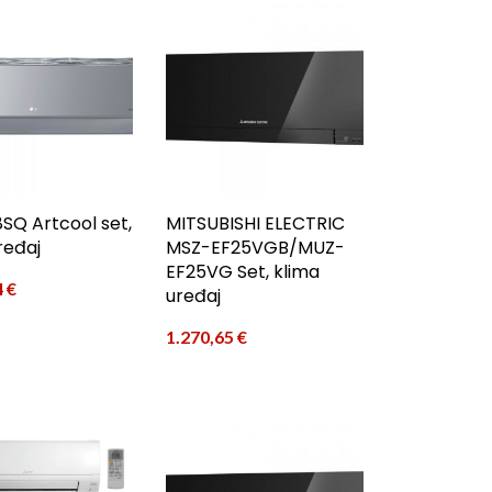
SQ Artcool set,
MITSUBISHI ELECTRIC
ređaj
MSZ-EF25VGB/MUZ-
EF25VG Set, klima
4
€
uređaj
1.270,65
€