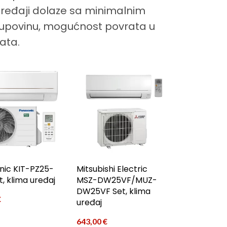
 uređaji dolaze sa minimalnim
upovinu, mogućnost povrata u
ata.
nic KIT-PZ25-
Mitsubishi Electric
, klima uređaj
MSZ-DW25VF/MUZ-
DW25VF Set, klima
€
uređaj
643,00
€