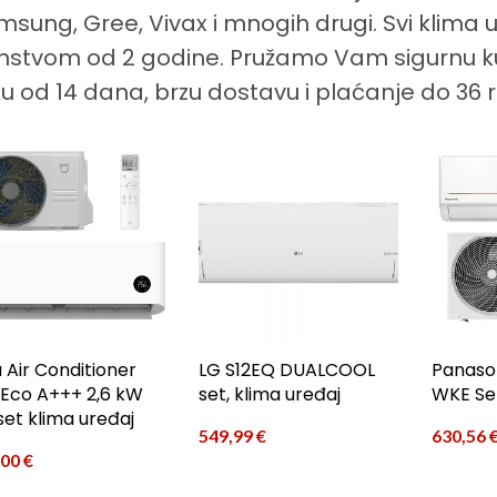
sung, Gree, Vivax i mnogih drugi. Svi klima
mstvom od 2 godine. Pružamo Vam sigurnu k
u od 14 dana, brzu dostavu i plaćanje do 36 r
a Air Conditioner
LG S12EQ DUALCOOL
Panaso
 Eco A+++ 2,6 kW
set, klima uređaj
WKE Set
set klima uređaj
549,99
€
630,56
,00
€