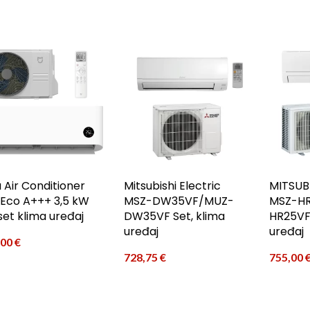
a Air Conditioner
Mitsubishi Electric
MITSUB
 Eco A+++ 3,5 kW
MSZ-DW35VF/MUZ-
MSZ-H
set klima uređaj
DW35VF Set, klima
HR25VF 
uređaj
uređaj
,00
€
728,75
€
755,00