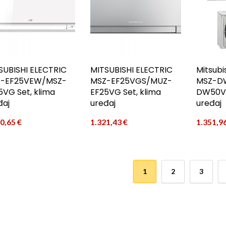
SUBISHI ELECTRIC
MITSUBISHI ELECTRIC
Mitsubis
-EF25VEW/MSZ-
MSZ-EF25VGS/MUZ-
MSZ-D
5VG Set, klima
EF25VG Set, klima
DW50VF
đaj
uređaj
uređaj
70,65
€
1.321,43
€
1.351,9
1
2
3