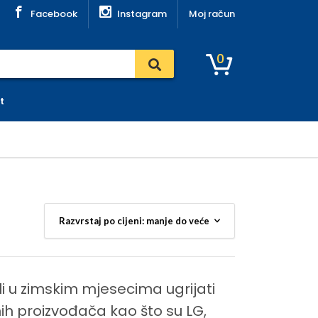
Facebook
Instagram
Moj račun
0
t
ke
ili u zimskim mjesecima ugrijati
h proizvođača kao što su LG,