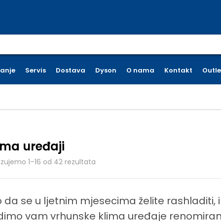
earch for:
ćanje
Servis
Dostava
Dyson
O nama
Kontakt
Outle
ima uređaji
Poredano po cijeni: od niske do viso
azujemo 1–16 od 42 rezultata
o da se u ljetnim mjesecima želite rashladiti, 
dimo vam vrhunske klima uređaje renomirani