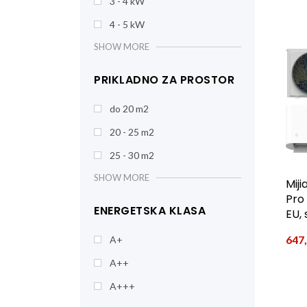
3 - 4 kW
4 - 5 kW
SHOW MORE
PRIKLADNO ZA PROSTOR
do 20 m2
20 - 25 m2
25 - 30 m2
SHOW MORE
Miji
Pro
ENERGETSKA KLASA
EU, 
647
A+
A++
A+++