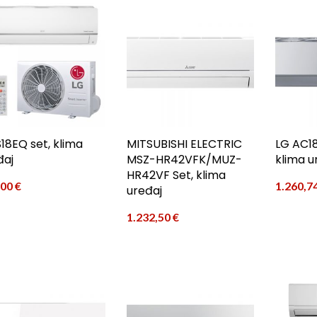
S18EQ set, klima
MITSUBISHI ELECTRIC
LG AC18
đaj
MSZ-HR42VFK/MUZ-
klima u
HR42VF Set, klima
,00
€
1.260,7
uređaj
1.232,50
€