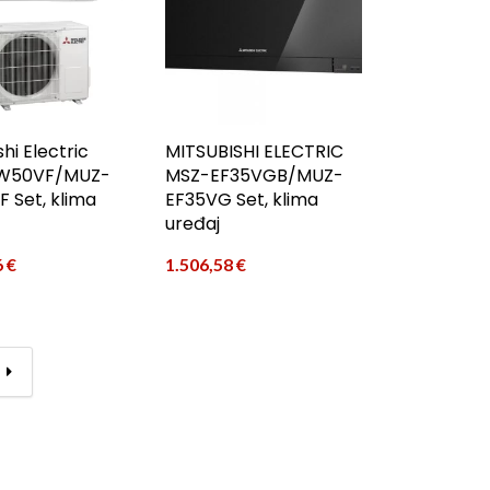
hi Electric
MITSUBISHI ELECTRIC
W50VF/MUZ-
MSZ-EF35VGB/MUZ-
 Set, klima
EF35VG Set, klima
uređaj
6
€
1.506,58
€
→