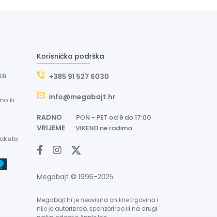
Korisnička podrška
ti:
+385 91 527 6030
info@megabajt.hr
o ili
RADNO
PON - PET od 9 do 17:00
VRIJEME
VIKEND ne radimo
paketa
Megabajt © 1996-2025
Megabajt.hr je neovisna on line trgovina i
nije je autorizirao, sponzorirao ili na drugi