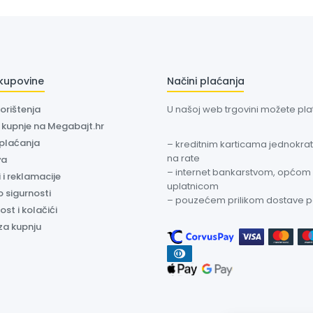
 kupovine
Načini plaćanja
korištenja
U našoj web trgovini možete plati
a kupnje na Megabajt.hr
 plaćanja
– kreditnim karticama jednokratn
na rate
va
– internet bankarstvom, općom
 i reklamacije
uplatnicom
o sigurnosti
– pouzećem prilikom dostave 
ost i kolačići
za kupnju