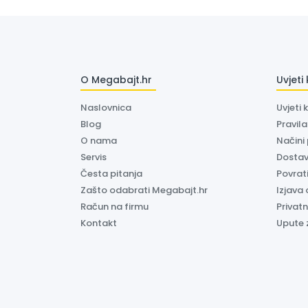
O Megabajt.hr
Uvjeti
Naslovnica
Uvjeti 
Blog
Pravil
O nama
Načini
Servis
Dosta
Česta pitanja
Povrati
Zašto odabrati Megabajt.hr
Izjava 
Račun na firmu
Privatn
Kontakt
Upute 