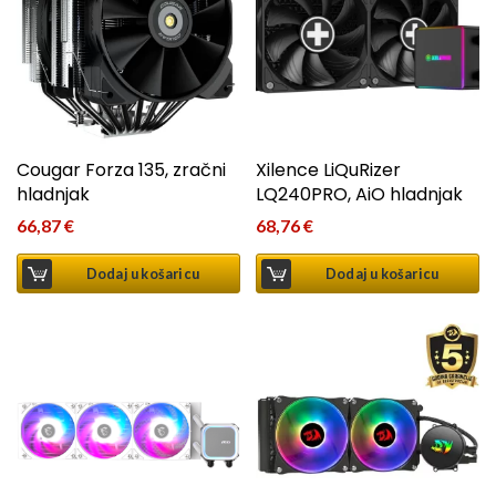
Cougar Forza 135, zračni
Xilence LiQuRizer
hladnjak
LQ240PRO, AiO hladnjak
66,87
€
68,76
€
Dodaj u košaricu
Dodaj u košaricu