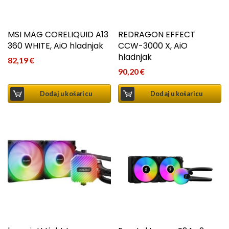
MSI MAG CORELIQUID A13
REDRAGON EFFECT
360 WHITE, AiO hladnjak
CCW-3000 X, AiO
hladnjak
82,19
€
90,20
€
Dodaj u košaricu
Dodaj u košaricu