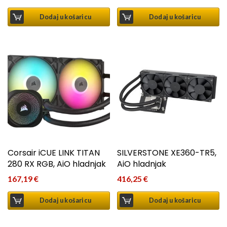
Dodaj u košaricu
Dodaj u košaricu
Corsair iCUE LINK TITAN
SILVERSTONE XE360-TR5,
280 RX RGB, AiO hladnjak
AiO hladnjak
167,19
€
416,25
€
Dodaj u košaricu
Dodaj u košaricu