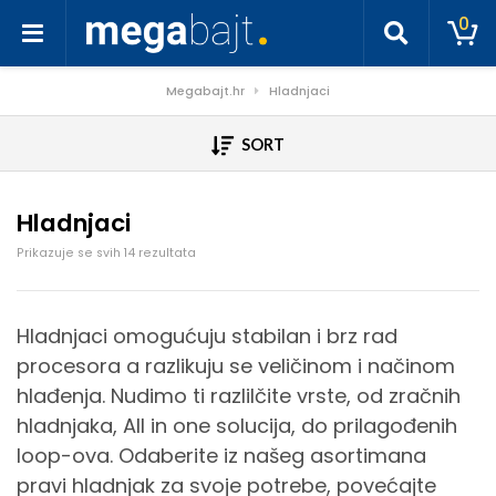
0
Megabajt.hr
Hladnjaci
SORT
Hladnjaci
Poredano po cijeni: od niske do visoke
Prikazuje se svih 14 rezultata
Hladnjaci omogućuju stabilan i brz rad
procesora a razlikuju se veličinom i načinom
hlađenja. Nudimo ti razlilčite vrste, od zračnih
hladnjaka, All in one solucija, do prilagođenih
loop-ova. Odaberite iz našeg asortimana
pravi hladnjak za svoje potrebe, povećajte