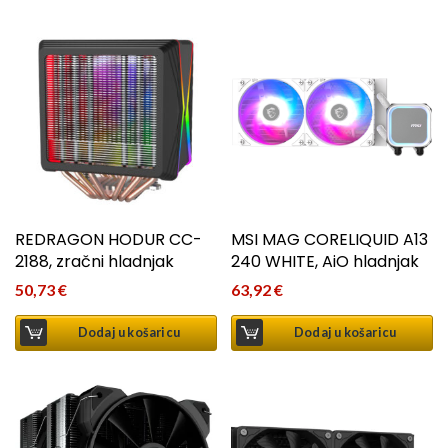
REDRAGON HODUR CC-
MSI MAG CORELIQUID A13
2188, zračni hladnjak
240 WHITE, AiO hladnjak
50,73
€
63,92
€
Dodaj u košaricu
Dodaj u košaricu