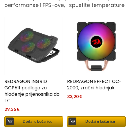
performanse i FPS-ove, i spustite temperature.
REDRAGON INGRID
REDRAGON EFFECT CC-
GCP511 podloga za
2000, zračni hladnjak
hlađenje prijenosnika do
33,20
€
17″
29,36
€
Dodaj u košaricu
Dodaj u košaricu