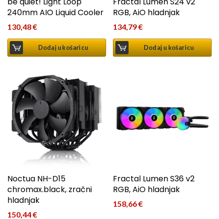
be quiet! Light Loop
Fractal Lumen S24 v2
240mm AIO Liquid Cooler
RGB, AiO hladnjak
130,48
€
134,79
€
Dodaj u košaricu
Dodaj u košaricu
Noctua NH-D15
Fractal Lumen S36 v2
chromax.black, zračni
RGB, AiO hladnjak
hladnjak
158,66
€
150,44
€