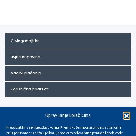
O Megabajt.hr
Uvjeti kupovine
Načini plaćanja
Korisnička podrška
Upravljanje kolačićima
Megabajt.hr se prilagođava vama. Prema vašem ponašanju na stranici mi
prilagođavamo sadržaj i prikazujemo vam relevantne ponude i proizvode.