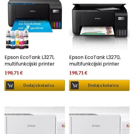
Epson EcoTank L3271,
Epson EcoTank L3270,
multifunkcijski printer
multifunkcijski printer
198,71
€
198,71
€
Dodaj u košaricu
Dodaj u košaricu