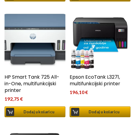
HP Smart Tank 725 All-
Epson EcoTank L3271,
in-One, multifunkcijski
multifunkcijski printer
printer
196,10
€
192,75
€
Dodaj u košaricu
Dodaj u košaricu