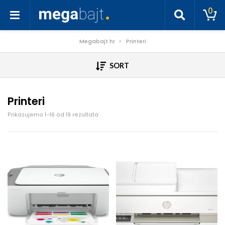
0
Megabajt.hr
Printeri
SORT
Printeri
Poredano po cijeni: od niske do visoke
Prikazujemo 1–16 od 19 rezultata