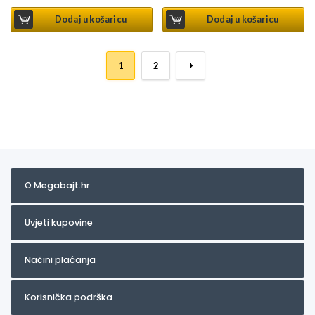
Dodaj u košaricu
Dodaj u košaricu
1
2
→
O Megabajt.hr
Uvjeti kupovine
Načini plaćanja
Korisnička podrška