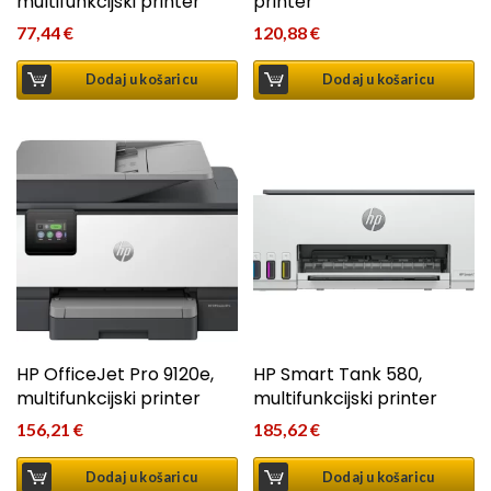
multifunkcijski printer
printer
77,44
€
120,88
€
Dodaj u košaricu
Dodaj u košaricu
HP OfficeJet Pro 9120e,
HP Smart Tank 580,
multifunkcijski printer
multifunkcijski printer
156,21
€
185,62
€
Dodaj u košaricu
Dodaj u košaricu