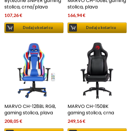
Bytezone SNIPER gaming
MARVO CH-106BL gaming
stolica, crna/plava
stolica, plava
107,26
€
166,94
€
Dodaj u košaricu
Dodaj u košaricu
MARVO CH-128BL RGB,
MARVO CH-150BK
gaming stolica, plava
gaming stolica, crna
208,05
€
249,16
€