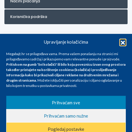
Načini plaćanja
Korisnička podrška
Upravljanje kolačićima
Megabajt.hr se prilagođava vama. Prema vašem ponašanju na stranici mi
prilagođavamo sadržaj i prikazujemo vam relevantne ponude i proizvode.
Pritiskom na gumb 'Svi kolačići' ili bilo koju poveznicu izvan ovog prostora
Za artikle kojih trenutno nema u ponudi obratite nam se na
također pristajete na korištenje cookiesa (kolačića) i proslijeđivanje
info@megabajt.hr. Sve cijene su informativnog karaktera i podložne su
informacija kako bi prikazivali ciljane reklame na
društvenim mrežama i
promjenama, a
drugim stranicama
.
Možete isključiti personalizaciju i ciljano oglašavanje u
iskazane su za avansno plaćanje(gotovina) u Eurima i uključuju PDV. Sve
bilo kojem trenutku u postavkama privatnosti.
cijene su iskazane isključivo za kupovinu putem webshop-a i mogu
se razlikovati od cijena u našim poslovnicama. Trudimo se dati što bolji
i točniji opis i sliku. Unatoč tome, ne možemo garantirati da su svi
Prihvaćam sve
navedeni podaci
i slike u potpunosti točni. Ne odgovaramo za eventualne pogreške
Prihvaćam samo nužne
nastale u opisu proizvoda, greške prilikom štampanja te promjene
cijena.
Pogledaj postavke