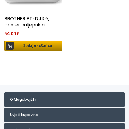
BROTHER PT-D410Y,
printer naljepnica
54,00
€
Dodaj u košaricu
O Megabajt.hr
Uvjeti kupovine