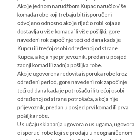
Ako je jednom narudžbom Kupac naručio više
komada robe koji trebaju biti isporučeni
odvojeno odnosno ako je riječ o robi koja se
dostavlja u više komada ili više pošiljki, gore
navedeni rok započinje teći od dana kada je
Kupcu ili trećoj osobi određenoj od strane
Kupca, a koja nije prijevoznik, predan u posjed
zadnji komad ili zadnja pošiljka robe.
Ako je ugovorena redovita isporuka robe kroz
određeni period, gore navedeni rok započinje
teći od dana kada je potrošaču ili trećoj osobi
određenoj od strane potrošača, a koja nije
prijevoznik, predan u posjed prvi komad ili prva
pošiljka robe.
U slučaju sklapanja ugovora o uslugama, ugovora
o isporuci robe koji se prodaju u neograničenom