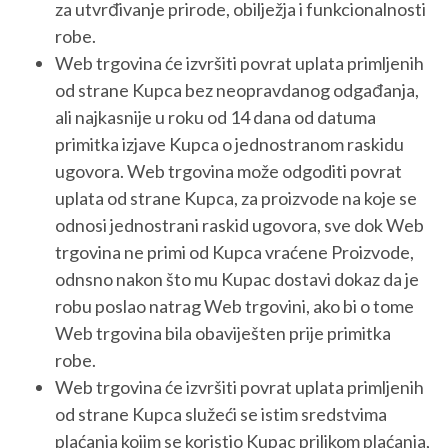
za utvrđivanje prirode, obilježja i funkcionalnosti
robe.
Web trgovina će izvršiti povrat uplata primljenih
od strane Kupca bez neopravdanog odgađanja,
ali najkasnije u roku od 14 dana od datuma
primitka izjave Kupca o jednostranom raskidu
ugovora. Web trgovina može odgoditi povrat
uplata od strane Kupca, za proizvode na koje se
odnosi jednostrani raskid ugovora, sve dok Web
trgovina ne primi od Kupca vraćene Proizvode,
odnsno nakon što mu Kupac dostavi dokaz da je
robu poslao natrag Web trgovini, ako bi o tome
Web trgovina bila obaviješten prije primitka
robe.
Web trgovina će izvršiti povrat uplata primljenih
od strane Kupca služeći se istim sredstvima
plaćanja kojim se koristio Kupac prilikom plaćanja,