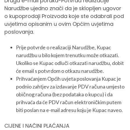
Druga e-mail poruka-Potvrda realizacije
Narudžbe ujedno znači da je sklopljen ugovor
o kupoprodaji Proizvoda koje ste odabrali pod
uvjetima opisanim u ovim Općim uvjetima
poslovanja.
Prije potvrde o realizaciji Narudžbe, Kupac
narudžbu u bilo kojem trenutku može otkazati.
Ukoliko se Kupac odluči otkazati narudžbu, dobit
će email s potvrdom o otkazu narudžbe.
Prihvaćanjem Općih uvjeta poslovanja Kupac je
podnio zahtjev za izdavanje PDV računa umjesto
običnog računa (bez podataka o kupcu) i da
prihvaća da će PDV račun elektroničkim putem
biti poslan na e-mail adresu koju je Kupac naveo.
CIJENE I NAČINI PLAĆANJA