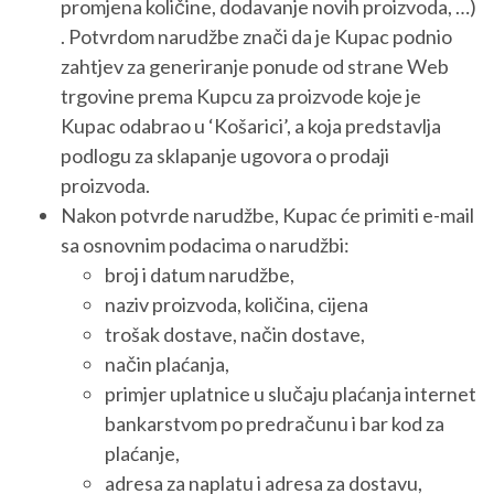
promjena količine, dodavanje novih proizvoda, …)
. Potvrdom narudžbe znači da je Kupac podnio
zahtjev za generiranje ponude od strane Web
trgovine prema Kupcu za proizvode koje je
Kupac odabrao u ‘Košarici’, a koja predstavlja
podlogu za sklapanje ugovora o prodaji
proizvoda.
Nakon potvrde narudžbe, Kupac će primiti e-mail
sa osnovnim podacima o narudžbi:
broj i datum narudžbe,
naziv proizvoda, količina, cijena
trošak dostave, način dostave,
način plaćanja,
primjer uplatnice u slučaju plaćanja internet
bankarstvom po predračunu i bar kod za
plaćanje,
adresa za naplatu i adresa za dostavu,