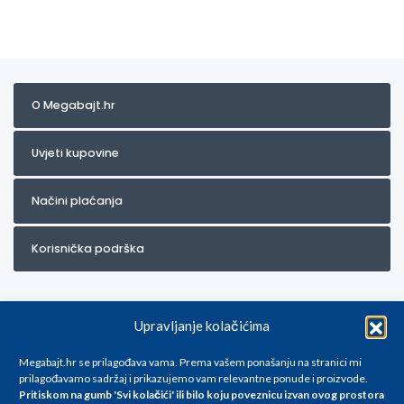
O Megabajt.hr
Uvjeti kupovine
Načini plaćanja
Korisnička podrška
Upravljanje kolačićima
Megabajt.hr se prilagođava vama. Prema vašem ponašanju na stranici mi
prilagođavamo sadržaj i prikazujemo vam relevantne ponude i proizvode.
Pritiskom na gumb 'Svi kolačići' ili bilo koju poveznicu izvan ovog prostora
Za artikle kojih trenutno nema u ponudi obratite nam se na