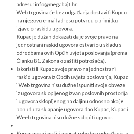
adresu: info@megabajt.hr.
Web trgovina će bez odgađanja dostaviti Kupcu
na njegovu e-mail adresu potvrdu o primitku
izjave o raskidu ugovora.
Kupac je dužan dokazati da je svoje pravo na
jednostrani raskid ugovora ostvario u skladu s
odredbama ovih Općih uvjeta poslovanja (prema
Članku 81. Zakona o zaštiti potrošača).
Iskoristi li Kupac svoje pravo na jednostrani
raskid ugovora iz Općih uvjeta poslovanja, Kupac
i Web trgovina nisu dužne ispuniti svoje obveze
iz ugovora sklopljenog izvan poslovnih prostorija
i ugovora sklopljenog na daljinu odnosno ako je
ponudu za sklapanje ugovora dao Kupac, Kupac i
Weeb trgovina nisu dužne sklopiti ugovor.
Kupac mora izvršiti povrat robe bez odgađanja, a