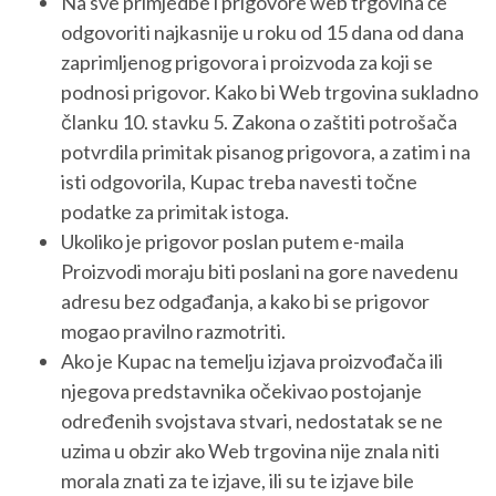
Na sve primjedbe i prigovore web trgovina će
odgovoriti najkasnije u roku od 15 dana od dana
zaprimljenog prigovora i proizvoda za koji se
podnosi prigovor. Kako bi Web trgovina sukladno
članku 10. stavku 5. Zakona o zaštiti potrošača
potvrdila primitak pisanog prigovora, a zatim i na
isti odgovorila, Kupac treba navesti točne
podatke za primitak istoga.
Ukoliko je prigovor poslan putem e-maila
Proizvodi moraju biti poslani na gore navedenu
adresu bez odgađanja, a kako bi se prigovor
mogao pravilno razmotriti.
Ako je Kupac na temelju izjava proizvođača ili
njegova predstavnika očekivao postojanje
određenih svojstava stvari, nedostatak se ne
uzima u obzir ako Web trgovina nije znala niti
morala znati za te izjave, ili su te izjave bile