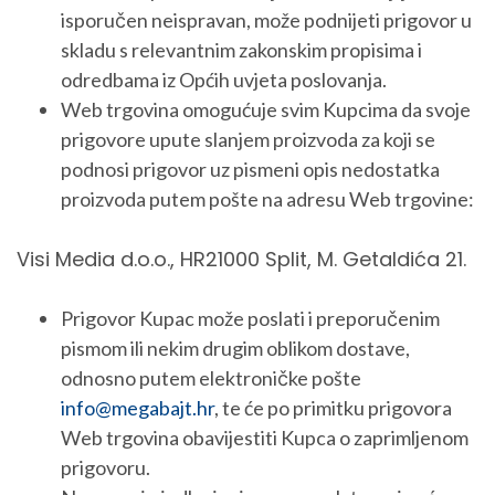
isporučen neispravan, može podnijeti prigovor u
skladu s relevantnim zakonskim propisima i
odredbama iz Općih uvjeta poslovanja.
Web trgovina omogućuje svim Kupcima da svoje
prigovore upute slanjem proizvoda za koji se
podnosi prigovor uz pismeni opis nedostatka
proizvoda putem pošte na adresu Web trgovine:
Visi Media d.o.o., HR21000 Split, M. Getaldića 21.
Prigovor Kupac može poslati i preporučenim
pismom ili nekim drugim oblikom dostave,
odnosno putem elektroničke pošte
info@megabajt.hr
, te će po primitku prigovora
Web trgovina obavijestiti Kupca o zaprimljenom
prigovoru.