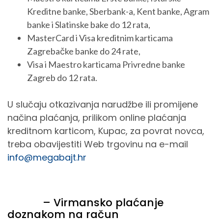
Kreditne banke, Sberbank-a, Kent banke, Agram
banke i Slatinske bake do 12 rata,
MasterCard i Visa kreditnim karticama
Zagrebačke banke do 24 rate,
Visa i Maestro karticama Privredne banke
Zagreb do 12 rata.
U slučaju otkazivanja narudžbe ili promijene
načina plaćanja, prilikom online plaćanja
kreditnom karticom, Kupac, za povrat novca,
treba obavijestiti Web trgovinu na e-mail
info@megabajt.hr
– Virmansko plaćanje
doznakom na račun