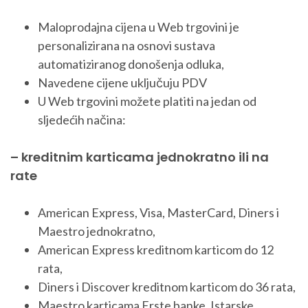
Maloprodajna cijena u Web trgovini je
personalizirana na osnovi sustava
automatiziranog donošenja odluka,
Navedene cijene uključuju PDV
U Web trgovini možete platiti na jedan od
sljedećih načina:
– kreditnim karticama jednokratno ili na
rate
American Express, Visa, MasterCard, Diners i
Maestro jednokratno,
American Express kreditnom karticom do 12
rata,
Diners i Discover kreditnom karticom do 36 rata,
Maestro karticama Erste banke, Istarske