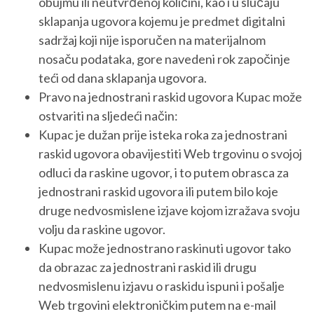
obujmu ili neutvrđenoj količini, kao i u slučaju
sklapanja ugovora kojemu je predmet digitalni
sadržaj koji nije isporučen na materijalnom
nosaču podataka, gore navedeni rok započinje
teći od dana sklapanja ugovora.
Pravo na jednostrani raskid ugovora Kupac može
ostvariti na sljedeći način:
Kupac je dužan prije isteka roka za jednostrani
raskid ugovora obavijestiti Web trgovinu o svojoj
odluci da raskine ugovor, i to putem obrasca za
jednostrani raskid ugovora ili putem bilo koje
druge nedvosmislene izjave kojom izražava svoju
volju da raskine ugovor.
Kupac može jednostrano raskinuti ugovor tako
da obrazac za jednostrani raskid ili drugu
nedvosmislenu izjavu o raskidu ispuni i pošalje
Web trgovini elektroničkim putem na e-mail