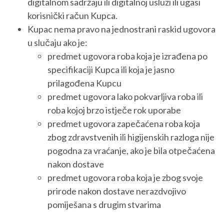
digitalnom sadržaju ili digitalnoj usluzi ili ugasi
korisnički račun Kupca.
Kupac nema pravo na jednostrani raskid ugovora
u slučaju ako je:
predmet ugovora roba koja je izrađena po
specifikaciji Kupca ili koja je jasno
prilagođena Kupcu
predmet ugovora lako pokvarljiva roba ili
roba kojoj brzo istječe rok uporabe
predmet ugovora zapečaćena roba koja
zbog zdravstvenih ili higijenskih razloga nije
pogodna za vraćanje, ako je bila otpečaćena
nakon dostave
predmet ugovora roba koja je zbog svoje
prirode nakon dostave nerazdvojivo
pomiješana s drugim stvarima