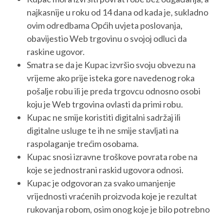
najkasnije u roku od 14 dana od kada je, sukladno
ovim odredbama Općih uvjeta poslovanja,
obavijestio Web trgovinu o svojoj odluci da
raskine ugovor.
Smatra se da je Kupac izvršio svoju obvezu na
vrijeme ako prije isteka gore navedenog roka
pošalje robu ili je preda trgovcu odnosno osobi
koju je Web trgovina ovlasti da primi robu.
Kupac ne smije koristiti digitalni sadržaj ili
digitalne usluge te ih ne smije stavljati na
raspolaganje trećim osobama.
Kupac snosi izravne troškove povrata robe na
koje se jednostrani raskid ugovora odnosi.
Kupac je odgovoran za svako umanjenje
vrijednosti vraćenih proizvoda koje je rezultat
rukovanja robom, osim onog koje je bilo potrebno