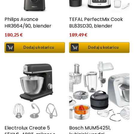
Philips Avance
TEFAL PerfectMix Cook
HR3664/90, blender
BL83SD30, blender
180,25
€
189,49
€
Dodaj u košaricu
Dodaj u košaricu
Electrolux Create 5
Bosch MUM54251,