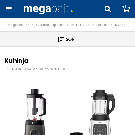
0
Megabajt.hr
Kućanski aparati
Mali kućanski aparati
Kuhinja
SORT
Kuhinja
Poredano po cijeni: od niske do visoke
Prikazujemo 33–38 od 38 rezultata