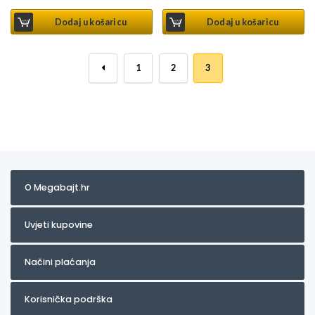
Dodaj u košaricu
Dodaj u košaricu
←
1
2
3
O Megabajt.hr
Uvjeti kupovine
Načini plaćanja
Korisnička podrška