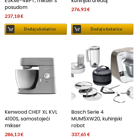
E5KM1-4BPT, mikser s
kuhinjski uređaj
posudom
276,93
€
237,18
€
Dodaj u košaricu
Dodaj u košaricu
Kenwood CHEF XL KVL
Bosch Serie 4
4100S, samostojeći
MUM5XW20, kuhinjski
mikser
robot
286,13
€
337,65
€