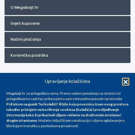
O Megabajt.hr
Uvjeti kupovine
Načini plaćanja
Korisnička podrška
Upravljanje kolačićima
Megabajt.hr se prilagođava vama. Prema vašem ponašanju na stranici mi
prilagođavamo sadržaj i prikazujemo vam relevantne ponude i proizvode.
Pritiskom na gumb 'Svi kolačići' ili bilo koju poveznicu izvan ovog prostora
Za artikle kojih trenutno nema u ponudi obratite nam se na
također pristajete na korištenje cookiesa (kolačića) i proslijeđivanje
info@megabajt.hr. Sve cijene su informativnog karaktera i podložne su
informacija kako bi prikazivali ciljane reklame na
društvenim mrežama i
promjenama, a
drugim stranicama
.
Možete isključiti personalizaciju i ciljano oglašavanje u
iskazane su za avansno plaćanje(gotovina) u Eurima i uključuju PDV. Sve
bilo kojem trenutku u postavkama privatnosti.
cijene su iskazane isključivo za kupovinu putem webshop-a i mogu