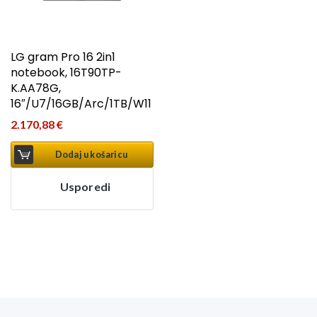
LG gram Pro 16 2in1
notebook, 16T90TP-
K.AA78G,
16″/U7/16GB/Arc/1TB/W11
2.170,88
€
Dodaj u košaricu
Usporedi