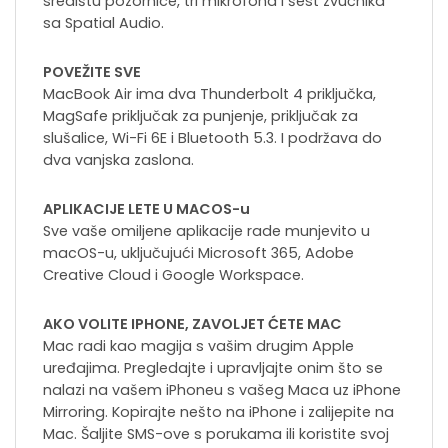
središtu pozornice, tri mikrofona i šest zvučnika
sa Spatial Audio.
POVEŽITE SVE
MacBook Air ima dva Thunderbolt 4 priključka,
MagSafe priključak za punjenje, priključak za
slušalice, Wi-Fi 6E i Bluetooth 5.3. I podržava do
dva vanjska zaslona.
APLIKACIJE LETE U MACOS-u
Sve vaše omiljene aplikacije rade munjevito u
macOS-u, uključujući Microsoft 365, Adobe
Creative Cloud i Google Workspace.
AKO VOLITE IPHONE, ZAVOLJET ĆETE MAC
Mac radi kao magija s vašim drugim Apple
uređajima. Pregledajte i upravljajte onim što se
nalazi na vašem iPhoneu s vašeg Maca uz iPhone
Mirroring. Kopirajte nešto na iPhone i zalijepite na
Mac. Šaljite SMS-ove s porukama ili koristite svoj