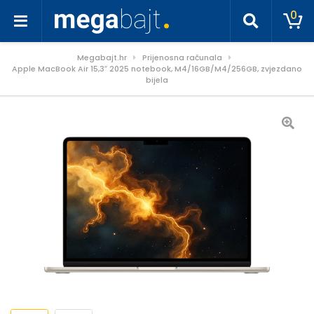
0
Megabajt.hr
Prijenosna računala
Apple MacBook Air 15,3″ 2025 notebook, M4/16GB/M4/256GB, zvjezdano
bijela