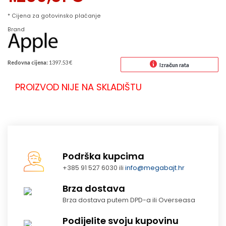
* Cijena za gotovinsko plaćanje
Brand
Redovna cijena:
1397.53 €
Izračun rata
PROIZVOD NIJE NA SKLADIŠTU
Podrška kupcima
+385 91 527 6030 ili
info@megabajt.hr
Brza dostava
Brza dostava putem DPD-a ili Overseasa
Podijelite svoju kupovinu