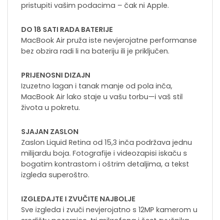
pristupiti vašim podacima – čak ni Apple.
DO 18 SATI RADA BATERIJE
MacBook Air pruža iste nevjerojatne performanse
bez obzira radi li na bateriju ili je priključen.
PRIJENOSNI DIZAJN
Izuzetno lagan i tanak manje od pola inča,
MacBook Air lako staje u vašu torbu—i vaš stil
života u pokretu.
SJAJAN ZASLON
Zaslon Liquid Retina od 15,3 inča podržava jednu
milijardu boja. Fotografije i videozapisi iskaču s
bogatim kontrastom i oštrim detaljima, a tekst
izgleda superoštro.
IZGLEDAJTE I ZVUČITE NAJBOLJE
Sve izgleda i zvuči nevjerojatno s 12MP kamerom u