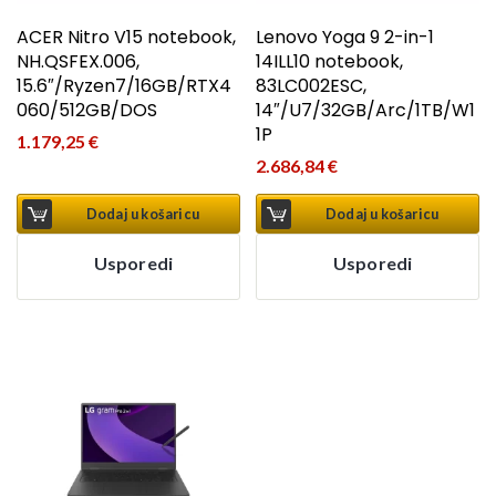
ACER Nitro V15 notebook,
Lenovo Yoga 9 2-in-1
NH.QSFEX.006,
14ILL10 notebook,
15.6″/Ryzen7/16GB/RTX4
83LC002ESC,
060/512GB/DOS
14″/U7/32GB/Arc/1TB/W1
1P
1.179,25
€
2.686,84
€
Dodaj u košaricu
Dodaj u košaricu
Usporedi
Usporedi