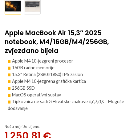
Apple MacBook Air 15,3″ 2025
notebook, M4/16GB/M4/256GB,
zvjezdano bijela
Apple M4 10-jezgreni procesor
16GB radne memorije
15.3″ Retina (
2880×1880
) IPS zaslon
Apple M4 10-jezgrena grafička kartica
256GB SSD
MacOS operativni sustav
Tipkovnica ne sadrži Hrvatske znakove č,ć,ž,đ,š – Moguće
dodavanje
Naša najniža cijena:
1.250,81
€