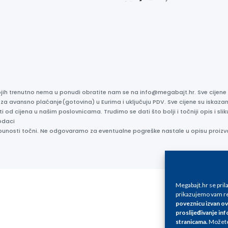
kojih trenutno nema u ponudi obratite nam se na info@megabajt.hr. Sve cijen
 za avansno plaćanje(gotovina) u Eurima i uključuju PDV. Sve cijene su iskaz
ti od cijena u našim poslovnicama. Trudimo se dati što bolji i točniji opis i s
odaci
otpunosti točni. Ne odgovaramo za eventualne pogreške nastale u opisu proizv
Megabajt.hr se pri
prikazujemo vam re
poveznicu izvan ov
proslijeđivanje inf
stranicama
.
Možete 