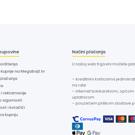
 kupovine
Načini plaćanja
korištenja
U našoj web trgovini možete plati
a kupnje na Megabajt.hr
 plaćanja
– kreditnim karticama jednokratn
na rate
va
– internet bankarstvom, općom
 i reklamacije
uplatnicom
o sigurnosti
– pouzećem prilikom dostave 
ost i kolačići
za kupnju