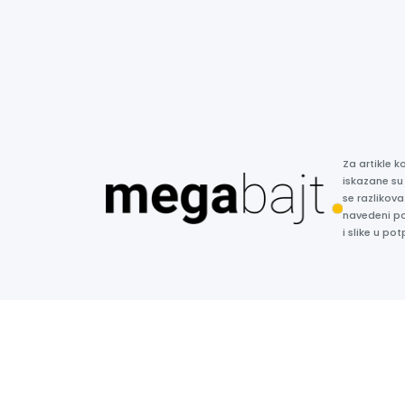
Za artikle 
iskazane su
se razlikova
navedeni p
i slike u p