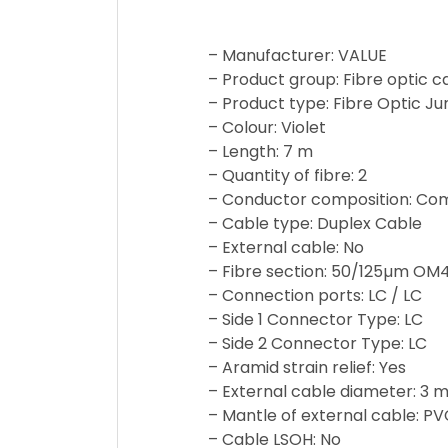
– Manufacturer: VALUE
– Product group: Fibre optic c
– Product type: Fibre Optic 
– Colour: Violet
– Length: 7 m
– Quantity of fibre: 2
– Conductor composition: Co
– Cable type: Duplex Cable
– External cable: No
– Fibre section: 50/125µm OM
– Connection ports: LC / LC
– Side 1 Connector Type: LC
– Side 2 Connector Type: LC
– Aramid strain relief: Yes
– External cable diameter: 3
– Mantle of external cable: PV
– Cable LSOH: No