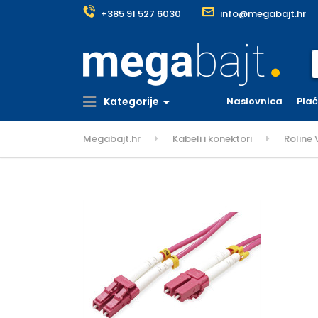
+385 91 527 6030
info@megabajt.hr
S
Kategorije
Naslovnica
Pla
Megabajt.hr
Kabeli i konektori
Roline 