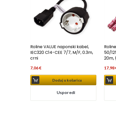
Roline VALUE naponski kabel,
Rolin
IEC320 C14-CEE 7/7, M/F, 0.3m,
50/12
crni
20m, l
7,06
€
17,98
Dodaj u košaricu
Usporedi