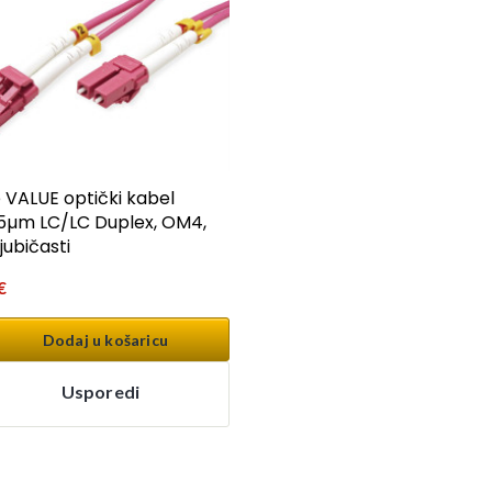
e VALUE optički kabel
5µm LC/LC Duplex, OM4,
jubičasti
€
Dodaj u košaricu
Usporedi