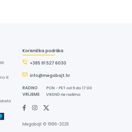
Korisnička podrška
ti:
+385 91 527 6030
info@megabajt.hr
o ili
RADNO
PON - PET od 9 do 17:00
VRIJEME
VIKEND ne radimo
paketa
Megabajt © 1996-2025