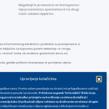
Megabajt.hr je neovisna on line trgovina i
nije je autorizirao, sponzorirao ili na drugi
način odobrio Apple Inc.
e su informativnog karaktera i podložne su promjenama, a
ane isključivo za kupovinu putem webshop-a i mogu
liku. Unatoč tome, ne možemo garantirati da su svi
oda, greške prilikom štampanja te promjene cijena.
Upravljanje kolačićima
lagođava vama. Prema vašem ponašanju na stranici mi prilagođavamo sadržaj i
levantne ponude i proizvode.
Pritiskom na gumb 'Svi kolačići' ili bilo koju
og prostora također pristajete na korištenje cookiesa (kolačića) i
ormacija kako bi prikazivali ciljane reklame na
društvenim mrežama i drugim
isključiti personalizaciju i ciljano oglašavanje u bilo kojem trenutku u