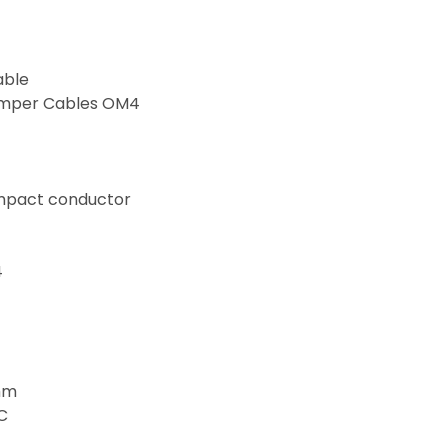
able
Jumper Cables OM4
mpact conductor
4
 mm
C