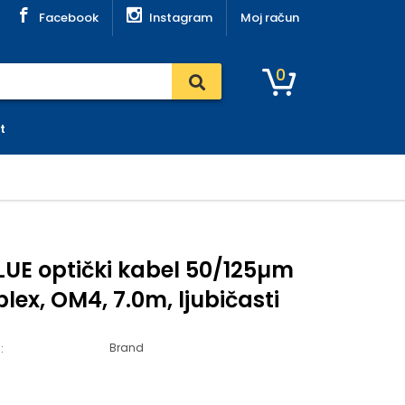
Facebook
Instagram
Moj račun
0
t
LUE optički kabel 50/125µm
lex, OM4, 7.0m, ljubičasti
Brand
: