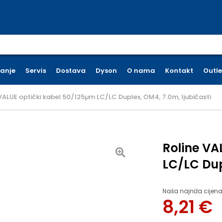
earch for:
ćanje
Servis
Dostava
Dyson
O nama
Kontakt
Outle
VALUE optički kabel 50/125µm LC/LC Duplex, OM4, 7.0m, ljubičasti
Roline VA
LC/LC Dup
Naša najniža cijena
8,21
€