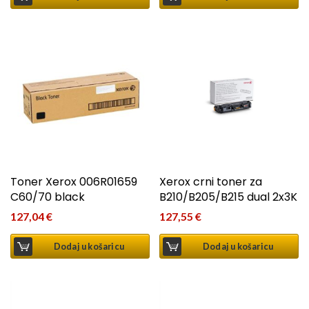
Toner Xerox 006R01659
Xerox crni toner za
C60/70 black
B210/B205/B215 dual 2x3K
127,04
€
127,55
€
Dodaj u košaricu
Dodaj u košaricu