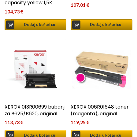
capacity yellow 1,5K
107,01
€
104,73
€
Dodaj u košaricu
Dodaj u košaricu
XEROX 013R00699 bubanj
XEROX 006R01648 toner
za B625/B620, original
(magenta), original
113,73
€
119,25
€
Dodaj u košaricu
Dodaj u košaricu