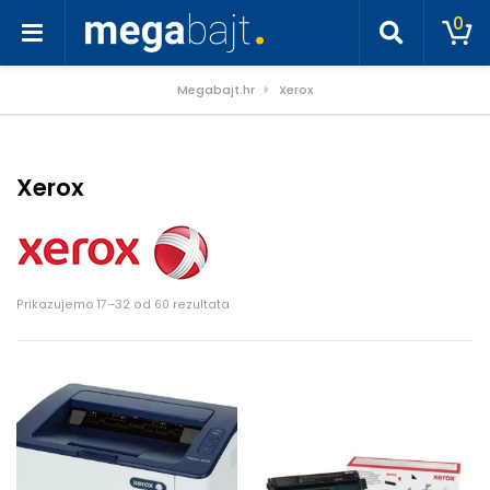
0
Megabajt.hr
Xerox
Xerox
Poredano po cijeni: od niske do visoke
Prikazujemo 17–32 od 60 rezultata