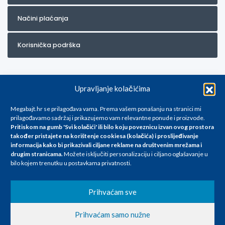
Načini plaćanja
Korisnička podrška
Upravljanje kolačićima
Megabajt.hr se prilagođava vama. Prema vašem ponašanju na stranici mi
prilagođavamo sadržaj i prikazujemo vam relevantne ponude i proizvode.
Pritiskom na gumb 'Svi kolačići' ili bilo koju poveznicu izvan ovog prostora
Za artikle kojih trenutno nema u ponudi obratite nam se na
također pristajete na korištenje cookiesa (kolačića) i proslijeđivanje
info@megabajt.hr. Sve cijene su informativnog karaktera i podložne su
informacija kako bi prikazivali ciljane reklame na
društvenim mrežama i
promjenama, a
drugim stranicama
.
Možete isključiti personalizaciju i ciljano oglašavanje u
iskazane su za avansno plaćanje(gotovina) u Eurima i uključuju PDV. Sve
bilo kojem trenutku u postavkama privatnosti.
cijene su iskazane isključivo za kupovinu putem webshop-a i mogu
se razlikovati od cijena u našim poslovnicama. Trudimo se dati što bolji
i točniji opis i sliku. Unatoč tome, ne možemo garantirati da su svi
Prihvaćam sve
navedeni podaci
i slike u potpunosti točni. Ne odgovaramo za eventualne pogreške
Prihvaćam samo nužne
nastale u opisu proizvoda, greške prilikom štampanja te promjene