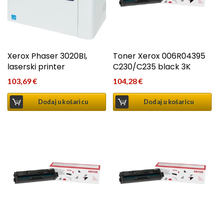
Xerox Phaser 3020BI,
Toner Xerox 006R04395
laserski printer
C230/C235 black 3K
103,69
€
104,28
€
Dodaj u košaricu
Dodaj u košaricu