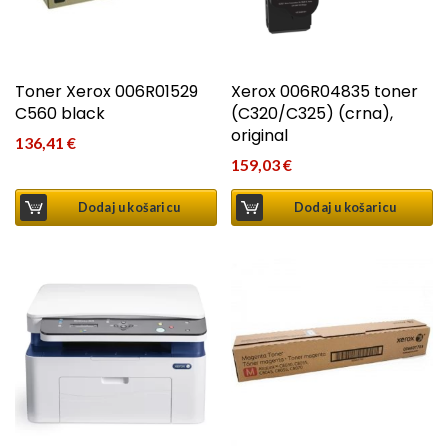
Toner Xerox 006R01529
Xerox 006R04835 toner
C560 black
(C320/C325) (crna),
original
136,41
€
159,03
€
Dodaj u košaricu
Dodaj u košaricu