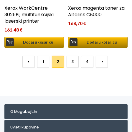
Xerox WorkCentre
Xerox magenta toner za
3025Bi, multifunkcijski
Altalink C8000
laserski printer
168,70
€
161,48
€
Dodaj u košaricu
Dodaj u košaricu
←
1
2
3
4
→
O Megabajt.hr
Uvjeti kupovine