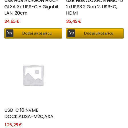
USB HUB AXAGON HMC-
USB HUB AXAGON HMC-5
GL3A 3x USB-C + Gigabit
2xUSB3.2 Gen 2, USB-C,
LAN, 20cm
HDMI
24,65
€
35,45
€
Dodaj u košaricu
Dodaj u košaricu
USB-C 10 NVME
DOCK,ADSA-M2C,AXA
125,29
€