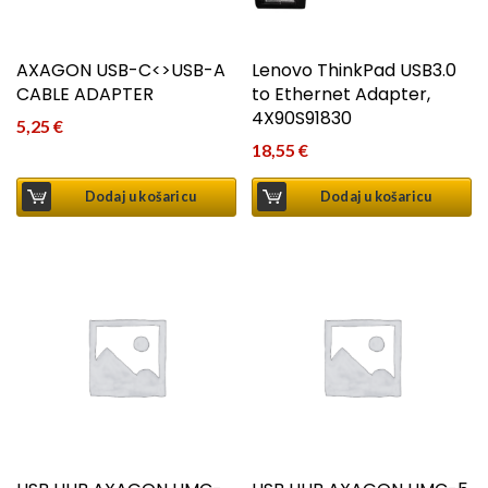
AXAGON USB-C<>USB-A
Lenovo ThinkPad USB3.0
CABLE ADAPTER
to Ethernet Adapter,
4X90S91830
5,25
€
18,55
€
Dodaj u košaricu
Dodaj u košaricu