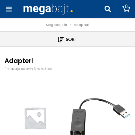
0
Megabajt.hr
Adapteri
SORT
Adapteri
Poredano po cijeni: od niske do visoke
Prikazuje se svih 5 rezultata