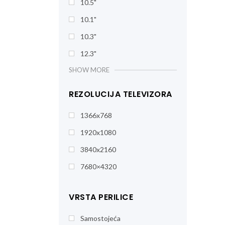
10.5"
10.1"
10.3"
12.3"
SHOW MORE
REZOLUCIJA TELEVIZORA
1366x768
1920x1080
3840x2160
7680×4320
VRSTA PERILICE
Samostojeća