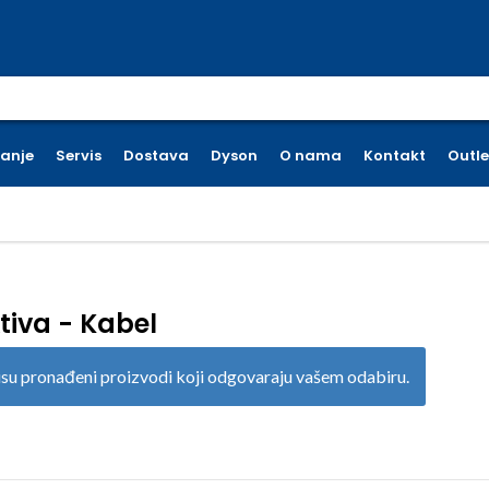
earch for:
ćanje
Servis
Dostava
Dyson
O nama
Kontakt
Outle
tiva - Kabel
su pronađeni proizvodi koji odgovaraju vašem odabiru.