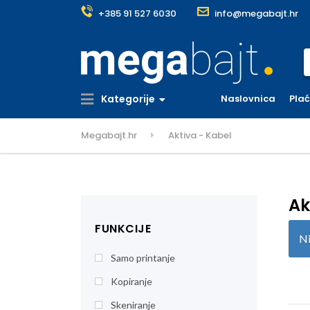
+385 91 527 6030
info@megabajt.hr
S
Kategorije
Naslovnica
Pla
Megabajt.hr
Aktiva - Kabel
Ak
FUNKCIJE
Ni
Samo printanje
Kopiranje
Skeniranje