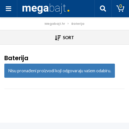
0
Megabajt.hr
Baterija
SORT
Baterija
Nisu pronađeni proizvodi koji odgovaraju vašem odabiru.