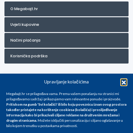
O Megabajt.hr
Uvjeti kupovine
Načini plaćanja
Korisnička podrška
Upravljanje kolačićima
Megabajt.hr se prilagođava vama. Prema vašem ponašanju na stranici mi
prilagođavamo sadržaj i prikazujemo vam relevantne ponude i proizvode.
Pritiskom na gumb 'Svi kolačići' ili bilo koju poveznicu izvan ovog prostora
Za artikle kojih trenutno nema u ponudi obratite nam se na
također pristajete na korištenje cookiesa (kolačića) i proslijeđivanje
info@megabajt.hr. Sve cijene su informativnog karaktera i podložne su
informacija kako bi prikazivali ciljane reklame na
društvenim mrežama i
promjenama, a
drugim stranicama
.
Možete isključiti personalizaciju i ciljano oglašavanje u
iskazane su za avansno plaćanje(gotovina) u Eurima i uključuju PDV. Sve
bilo kojem trenutku u postavkama privatnosti.
cijene su iskazane isključivo za kupovinu putem webshop-a i mogu