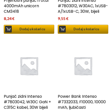
Prijenosni punjač iTotal
Punjač zidni Intenso
4000mAh unicorn
#7803012, W30AC, 1xUSB-
CM3418
A/1xUSB-C, 30W, bijeli
8,24
€
9,55
€
Dodaj u košaricu
Dodaj u košaricu
Punjač zidni Intenso
Power Bank Intenso
#7803042, W30C GaN +
#7332033, F10000, 10000
C315C kabel, 30W bijeli
mAh, ljubičasti