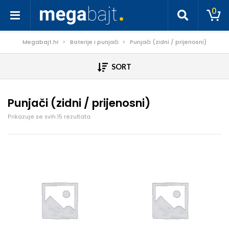
0
Megabajt.hr
Baterije i punjači
Punjači (zidni / prijenosni)
SORT
Punjači (zidni / prijenosni)
Poredano po cijeni: od niske do visoke
Prikazuje se svih 15 rezultata