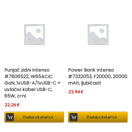
Punjač zidni Intenso
Power Bank Intenso
#7806522, W65ACIC
#7332053, F20000, 20000
GaN, 1xUSB-A/1xUSB-C +
mAh, ljubičasti
uvlačivi kabel USB-C,
23,94
€
65W, crni
22,26
€
Dodaj u košaricu
Dodaj u košaricu