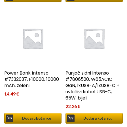
Power Bank Intenso
Punjač zidni Intenso
#7332037, F10000, 10000
#7806520, W65ACIC
mAh, zeleni
GaN, 1xUSB-A/1xUSB-C +
uvlačivi kabel USB-C,
14,49
€
65W, bijeli
22,26
€
Dodaj u košaricu
Dodaj u košaricu