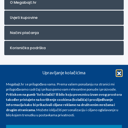
O Megabajt.hr
Uvjeti kupovine
Načini plaćanja
Korisnička podrška
Upravljanje kolačićima
Megabajt.hr se prilagođava vama. Prema vašem ponašanju na stranici mi
prilagođavamo sadržaj i prikazujemo vam relevantne ponude i proizvode.
Pritiskom na gumb 'Svi kolačići' ili bilo koju poveznicu izvan ovog prostora
Za artikle kojih trenutno nema u ponudi obratite nam se na
također pristajete na korištenje cookiesa (kolačića) i proslijeđivanje
info@megabajt.hr. Sve cijene su informativnog karaktera i podložne su
informacija kako bi prikazivali ciljane reklame na
društvenim mrežama i
promjenama, a
drugim stranicama
.
Možete isključiti personalizaciju i ciljano oglašavanje u
iskazane su za avansno plaćanje(gotovina) u Eurima i uključuju PDV. Sve
bilo kojem trenutku u postavkama privatnosti.
cijene su iskazane isključivo za kupovinu putem webshop-a i mogu
se razlikovati od cijena u našim poslovnicama. Trudimo se dati što bolji