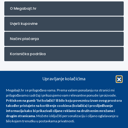
O Megabajt.hr
Uvjeti kupovine
Načini plaćanja
Korisnička podrška
Upravljanje kolačićima
Megabajt.hr se prilagođava vama. Prema vašem ponašanju na stranici mi
prilagođavamo sadržaj i prikazujemo vam relevantne ponude i proizvode.
Pritiskom na gumb 'Svi kolačići' ili bilo koju poveznicu izvan ovog prostora
Za artikle kojih trenutno nema u ponudi obratite nam se na
također pristajete na korištenje cookiesa (kolačića) i proslijeđivanje
info@megabajt.hr. Sve cijene su informativnog karaktera i podložne su
informacija kako bi prikazivali ciljane reklame na
društvenim mrežama i
promjenama, a
drugim stranicama
.
Možete isključiti personalizaciju i ciljano oglašavanje u
iskazane su za avansno plaćanje(gotovina) u Eurima i uključuju PDV. Sve
bilo kojem trenutku u postavkama privatnosti.
cijene su iskazane isključivo za kupovinu putem webshop-a i mogu