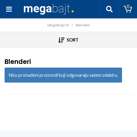
0
Megabajt.hr
Blenderi
SORT
Blenderi
Nisu pronađeni proizvodi koji odgovaraju vašem odabiru.