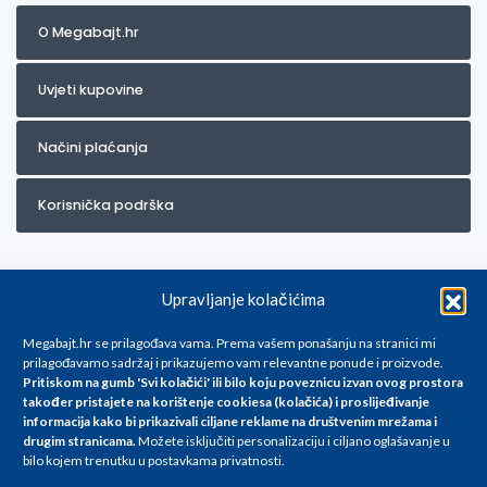
O Megabajt.hr
Uvjeti kupovine
Načini plaćanja
Korisnička podrška
Upravljanje kolačićima
Megabajt.hr se prilagođava vama. Prema vašem ponašanju na stranici mi
prilagođavamo sadržaj i prikazujemo vam relevantne ponude i proizvode.
Pritiskom na gumb 'Svi kolačići' ili bilo koju poveznicu izvan ovog prostora
Za artikle kojih trenutno nema u ponudi obratite nam se na
također pristajete na korištenje cookiesa (kolačića) i proslijeđivanje
info@megabajt.hr. Sve cijene su informativnog karaktera i podložne su
informacija kako bi prikazivali ciljane reklame na
društvenim mrežama i
promjenama, a
drugim stranicama
.
Možete isključiti personalizaciju i ciljano oglašavanje u
iskazane su za avansno plaćanje(gotovina) u Eurima i uključuju PDV. Sve
bilo kojem trenutku u postavkama privatnosti.
cijene su iskazane isključivo za kupovinu putem webshop-a i mogu