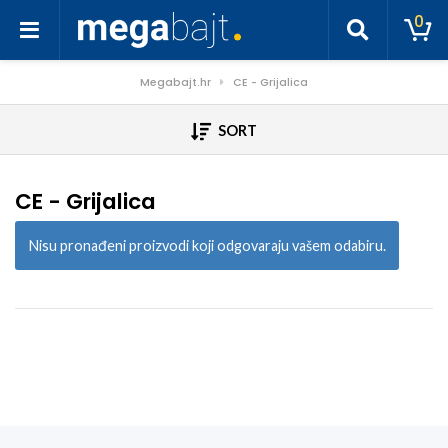
0
Megabajt.hr
CE - Grijalica
SORT
CE - Grijalica
Nisu pronađeni proizvodi koji odgovaraju vašem odabiru.