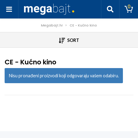
0
Megabajt.hr
CE - Kućno kino
SORT
CE - Kućno kino
Nisu pronađeni proizvodi koji odgovaraju vašem odabiru.