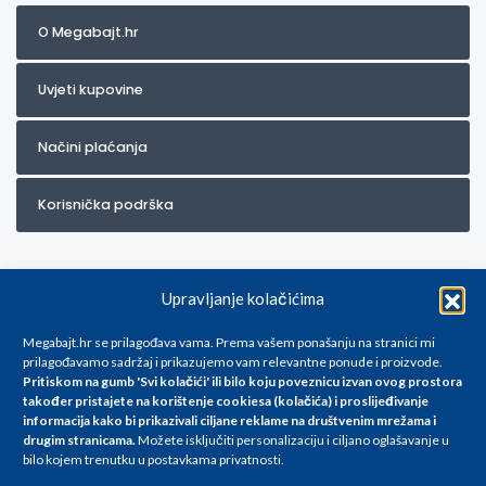
O Megabajt.hr
Uvjeti kupovine
Načini plaćanja
Korisnička podrška
Upravljanje kolačićima
Megabajt.hr se prilagođava vama. Prema vašem ponašanju na stranici mi
prilagođavamo sadržaj i prikazujemo vam relevantne ponude i proizvode.
Pritiskom na gumb 'Svi kolačići' ili bilo koju poveznicu izvan ovog prostora
Za artikle kojih trenutno nema u ponudi obratite nam se na
također pristajete na korištenje cookiesa (kolačića) i proslijeđivanje
info@megabajt.hr. Sve cijene su informativnog karaktera i podložne su
informacija kako bi prikazivali ciljane reklame na
društvenim mrežama i
promjenama, a
drugim stranicama
.
Možete isključiti personalizaciju i ciljano oglašavanje u
iskazane su za avansno plaćanje(gotovina) u Eurima i uključuju PDV. Sve
bilo kojem trenutku u postavkama privatnosti.
cijene su iskazane isključivo za kupovinu putem webshop-a i mogu