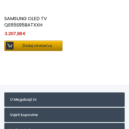
SAMSUNG OLED TV
QE65S95BATXXH
3.207,88
€
Dodaj u košaricu
O Megabajt.hr
Uvjeti kupovine