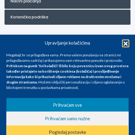
Načini plaćanja
Korisnička podrška
Upravljanje kolačićima
Megabajt.hr se prilagođava vama. Prema vašem ponašanju na stranici mi
prilagođavamo sadržaj i prikazujemo vam relevantne ponude i proizvode.
Pritiskom na gumb 'Svi kolačići' ili bilo koju poveznicu izvan ovog prostora
Za artikle kojih trenutno nema u ponudi obratite nam se na
također pristajete na korištenje cookiesa (kolačića) i proslijeđivanje
info@megabajt.hr. Sve cijene su informativnog karaktera i podložne su
informacija kako bi prikazivali ciljane reklame na
društvenim mrežama i
promjenama, a
drugim stranicama
.
Možete isključiti personalizaciju i ciljano oglašavanje u
iskazane su za avansno plaćanje(gotovina) u Eurima i uključuju PDV. Sve
bilo kojem trenutku u postavkama privatnosti.
cijene su iskazane isključivo za kupovinu putem webshop-a i mogu
se razlikovati od cijena u našim poslovnicama. Trudimo se dati što bolji
i točniji opis i sliku. Unatoč tome, ne možemo garantirati da su svi
Prihvaćam sve
navedeni podaci
i slike u potpunosti točni. Ne odgovaramo za eventualne pogreške
Prihvaćam samo nužne
nastale u opisu proizvoda, greške prilikom štampanja te promjene
cijena.
Pogledaj postavke