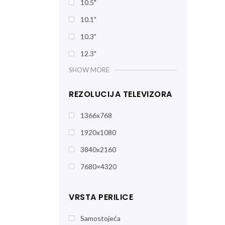
10.5"
10.1"
10.3"
12.3"
SHOW MORE
REZOLUCIJA TELEVIZORA
1366x768
1920x1080
3840x2160
7680×4320
VRSTA PERILICE
Samostojeća