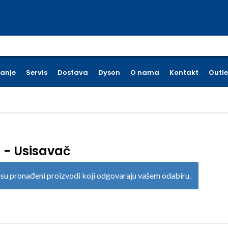
earch for:
ćanje
Servis
Dostava
Dyson
O nama
Kontakt
Outle
 - Usisavač
su pronađeni proizvodi koji odgovaraju vašem odabiru.