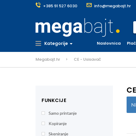
+385 91 527 6030
info@megabajt.hr
S
Kategorije
Naslovnica
Pla
Megabajt.hr
CE - Usisavač
CE
FUNKCIJE
Ni
Samo printanje
Kopiranje
Skeniranje