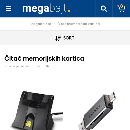
0
Megabajt.hr
Čitač memorijskih kartica
SORT
Čitač memorijskih kartica
Poredano po cijeni: od niske do visoke
Prikazuje se svih 5 rezultata