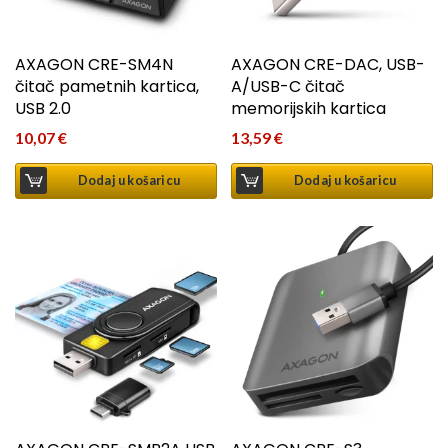
AXAGON CRE-SM4N
AXAGON CRE-DAC, USB-
čitač pametnih kartica,
A/USB-C čitač
USB 2.0
memorijskih kartica
10,07
€
13,59
€
Dodaj u košaricu
Dodaj u košaricu