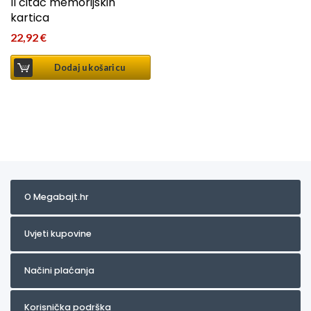
II čitač memorijskih
kartica
22,92
€
Dodaj u košaricu
O Megabajt.hr
Uvjeti kupovine
Načini plaćanja
Korisnička podrška