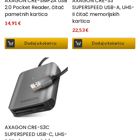
AXAGON CRE-SMP2A USB
AXAGON CRE-S3
2.0 Pocket Reader, čitač
SUPERSPEED USB-A, UHS-
pametnih kartica
II čitač memorijskih
kartica
14,91
€
22,53
€
Dodaj u košaricu
Dodaj u košaricu
AXAGON CRE-S3C
SUPERSPEED USB-C, UHS-