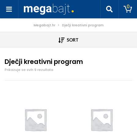
0
Megabajt.hr
Dječji kreativni program
SORT
Dječji kreativni program
Poredano po cijeni: od niske do visoke
Prikazuje se svih 9 rezultata