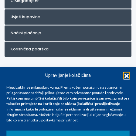
O Megabajt.hr
Uvjeti kupovine
Načini plaćanja
Korisnička podrška
Upravljanje kolačićima
Megabajt.hr se prilagođava vama. Prema vašem ponašanju na stranici mi
prilagođavamo sadržaj i prikazujemo vam relevantne ponude i proizvode.
Pritiskom na gumb 'Svi kolačići' ili bilo koju poveznicu izvan ovog prostora
Za artikle kojih trenutno nema u ponudi obratite nam se na
također pristajete na korištenje cookiesa (kolačića) i proslijeđivanje
info@megabajt.hr. Sve cijene su informativnog karaktera i podložne su
informacija kako bi prikazivali ciljane reklame na
društvenim mrežama i
promjenama, a
drugim stranicama
.
Možete isključiti personalizaciju i ciljano oglašavanje u
iskazane su za avansno plaćanje(gotovina) u Eurima i uključuju PDV. Sve
bilo kojem trenutku u postavkama privatnosti.
cijene su iskazane isključivo za kupovinu putem webshop-a i mogu
se razlikovati od cijena u našim poslovnicama. Trudimo se dati što bolji
i točniji opis i sliku. Unatoč tome, ne možemo garantirati da su svi