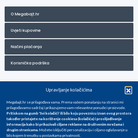
O Megabajt.hr
Uvjeti kupovine
Načini plaćanja
Korisnička podrška
Upravljanje kolačićima
Megabajt.hr se prilagođava vama. Prema vašem ponašanju na stranici mi
prilagođavamo sadržaj i prikazujemo vam relevantne ponude i proizvode.
Pritiskom na gumb 'Svi kolačići' ili bilo koju poveznicu izvan ovog prostora
Za artikle kojih trenutno nema u ponudi obratite nam se na
također pristajete na korištenje cookiesa (kolačića) i proslijeđivanje
info@megabajt.hr. Sve cijene su informativnog karaktera i podložne su
informacija kako bi prikazivali ciljane reklame na
društvenim mrežama i
promjenama, a
drugim stranicama
.
Možete isključiti personalizaciju i ciljano oglašavanje u
iskazane su za avansno plaćanje(gotovina) u Eurima i uključuju PDV. Sve
bilo kojem trenutku u postavkama privatnosti.