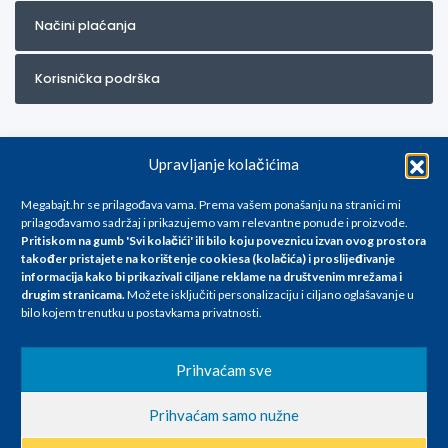
Načini plaćanja
Korisnička podrška
Upravljanje kolačićima
Megabajt.hr se prilagođava vama. Prema vašem ponašanju na stranici mi
prilagođavamo sadržaj i prikazujemo vam relevantne ponude i proizvode.
Pritiskom na gumb 'Svi kolačići' ili bilo koju poveznicu izvan ovog prostora
Za artikle kojih trenutno nema u ponudi obratite nam se na
također pristajete na korištenje cookiesa (kolačića) i proslijeđivanje
info@megabajt.hr. Sve cijene su informativnog karaktera i podložne su
informacija kako bi prikazivali ciljane reklame na
društvenim mrežama i
promjenama, a
drugim stranicama
.
Možete isključiti personalizaciju i ciljano oglašavanje u
iskazane su za avansno plaćanje(gotovina) u Eurima i uključuju PDV. Sve
bilo kojem trenutku u postavkama privatnosti.
cijene su iskazane isključivo za kupovinu putem webshop-a i mogu
se razlikovati od cijena u našim poslovnicama. Trudimo se dati što bolji
i točniji opis i sliku. Unatoč tome, ne možemo garantirati da su svi
Prihvaćam sve
navedeni podaci
i slike u potpunosti točni. Ne odgovaramo za eventualne pogreške
Prihvaćam samo nužne
nastale u opisu proizvoda, greške prilikom štampanja te promjene
cijena.