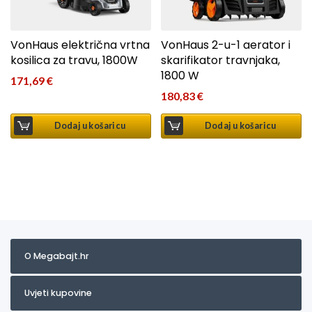
VonHaus električna vrtna
VonHaus 2-u-1 aerator i
kosilica za travu, 1800W
skarifikator travnjaka,
1800 W
171,69
€
180,83
€
Dodaj u košaricu
Dodaj u košaricu
O Megabajt.hr
Uvjeti kupovine