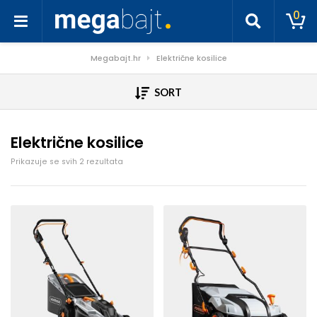
0
Megabajt.hr
Električne kosilice
SORT
Električne kosilice
Poredano po cijeni: od niske do visoke
Prikazuje se svih 2 rezultata