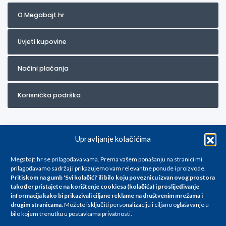
O Megabajt.hr
Uvjeti kupovine
Načini plaćanja
Korisnička podrška
Upravljanje kolačićima
Megabajt.hr se prilagođava vama. Prema vašem ponašanju na stranici mi
prilagođavamo sadržaj i prikazujemo vam relevantne ponude i proizvode.
Pritiskom na gumb 'Svi kolačići' ili bilo koju poveznicu izvan ovog prostora
Za artikle kojih trenutno nema u ponudi obratite nam se na
također pristajete na korištenje cookiesa (kolačića) i proslijeđivanje
info@megabajt.hr. Sve cijene su informativnog karaktera i podložne su
informacija kako bi prikazivali ciljane reklame na
društvenim mrežama i
promjenama, a
drugim stranicama
.
Možete isključiti personalizaciju i ciljano oglašavanje u
iskazane su za avansno plaćanje(gotovina) u Eurima i uključuju PDV. Sve
bilo kojem trenutku u postavkama privatnosti.
cijene su iskazane isključivo za kupovinu putem webshop-a i mogu