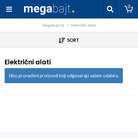
0
Megabajt.hr
Električni alati
SORT
Električni alati
Nisu pronađeni proizvodi koji odgovaraju vašem odabiru.