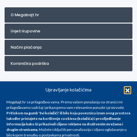
O Megabajt.hr
Uvjeti kupovine
Načini plaćanja
Korisnička podrška
Upravljanje kolačićima
Megabajt.hr se prilagođava vama. Prema vašem ponašanju na stranici mi
prilagođavamo sadržaj i prikazujemo vam relevantne ponude i proizvode.
Pritiskom na gumb 'Svi kolačići' ili bilo koju poveznicu izvan ovog prostora
Za artikle kojih trenutno nema u ponudi obratite nam se na
također pristajete na korištenje cookiesa (kolačića) i proslijeđivanje
info@megabajt.hr. Sve cijene su informativnog karaktera i podložne su
informacija kako bi prikazivali ciljane reklame na
društvenim mrežama i
promjenama, a
drugim stranicama
.
Možete isključiti personalizaciju i ciljano oglašavanje u
iskazane su za avansno plaćanje(gotovina) u Eurima i uključuju PDV. Sve
bilo kojem trenutku u postavkama privatnosti.