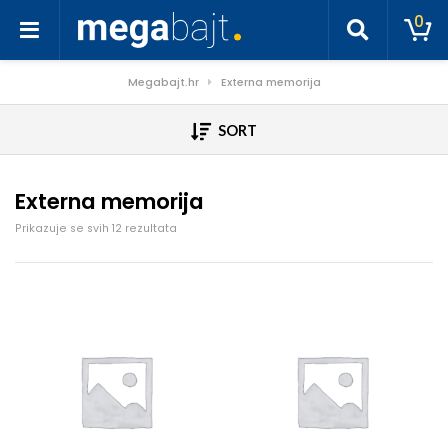
0
Megabajt.hr
Externa memorija
SORT
Externa memorija
Poredano po cijeni: od niske do visoke
Prikazuje se svih 12 rezultata