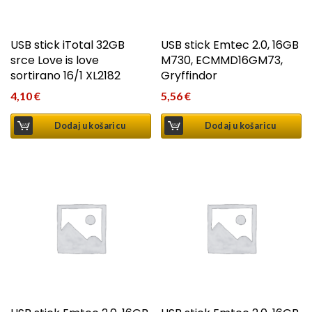
USB stick iTotal 32GB
USB stick Emtec 2.0, 16GB
srce Love is love
M730, ECMMD16GM73,
sortirano 16/1 XL2182
Gryffindor
4,10
€
5,56
€
Dodaj u košaricu
Dodaj u košaricu