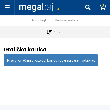
0
Megabajt.hr
Grafička kartica
SORT
Grafička kartica
Nisu pronađeni proizvodi koji odgovaraju vašem odabiru.