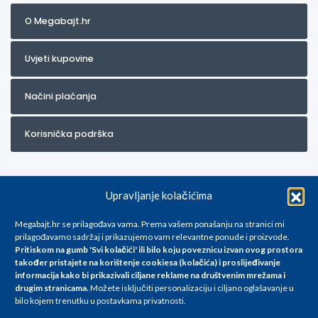
O Megabajt.hr
Uvjeti kupovine
Načini plaćanja
Korisnička podrška
Upravljanje kolačićima
Megabajt.hr se prilagođava vama. Prema vašem ponašanju na stranici mi
prilagođavamo sadržaj i prikazujemo vam relevantne ponude i proizvode.
Pritiskom na gumb 'Svi kolačići' ili bilo koju poveznicu izvan ovog prostora
Za artikle kojih trenutno nema u ponudi obratite nam se na
također pristajete na korištenje cookiesa (kolačića) i proslijeđivanje
info@megabajt.hr. Sve cijene su informativnog karaktera i podložne su
informacija kako bi prikazivali ciljane reklame na
društvenim mrežama i
promjenama, a
drugim stranicama
.
Možete isključiti personalizaciju i ciljano oglašavanje u
iskazane su za avansno plaćanje(gotovina) u Eurima i uključuju PDV. Sve
bilo kojem trenutku u postavkama privatnosti.
cijene su iskazane isključivo za kupovinu putem webshop-a i mogu