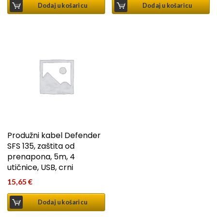
Dodaj u košaricu
Dodaj u košaricu
Produžni kabel Defender
SFS 135, zaštita od
prenapona, 5m, 4
utičnice, USB, crni
15,65
€
Dodaj u košaricu