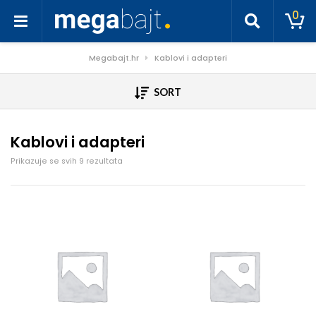
0
Megabajt.hr
Kablovi i adapteri
SORT
Kablovi i adapteri
Poredano po cijeni: od niske do visoke
Prikazuje se svih 9 rezultata