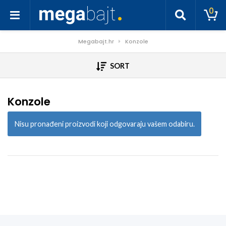
0
Megabajt.hr
Konzole
SORT
Konzole
Nisu pronađeni proizvodi koji odgovaraju vašem odabiru.