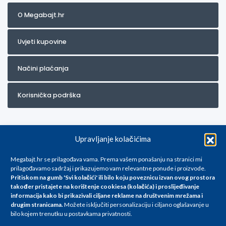
O Megabajt.hr
Uvjeti kupovine
Načini plaćanja
Korisnička podrška
Upravljanje kolačićima
Megabajt.hr se prilagođava vama. Prema vašem ponašanju na stranici mi
prilagođavamo sadržaj i prikazujemo vam relevantne ponude i proizvode.
Pritiskom na gumb 'Svi kolačići' ili bilo koju poveznicu izvan ovog prostora
Za artikle kojih trenutno nema u ponudi obratite nam se na
također pristajete na korištenje cookiesa (kolačića) i proslijeđivanje
info@megabajt.hr. Sve cijene su informativnog karaktera i podložne su
informacija kako bi prikazivali ciljane reklame na
društvenim mrežama i
promjenama, a
drugim stranicama
.
Možete isključiti personalizaciju i ciljano oglašavanje u
iskazane su za avansno plaćanje(gotovina) u Eurima i uključuju PDV. Sve
bilo kojem trenutku u postavkama privatnosti.
cijene su iskazane isključivo za kupovinu putem webshop-a i mogu