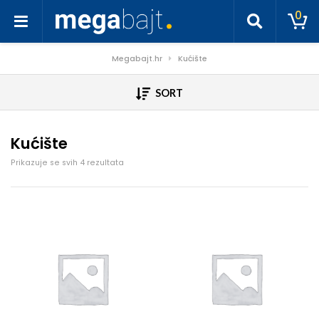
0
Megabajt.hr
Kućište
SORT
Kućište
Poredano po cijeni: od niske do visoke
Prikazuje se svih 4 rezultata