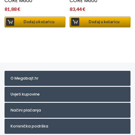
CORE M600
CORE M600
81,88
€
83,44
€
Dodaj u košaricu
Dodaj u košaricu
O Megabajt.hr
Uvjeti kupovine
Načini plaćanja
Korisnička podrška