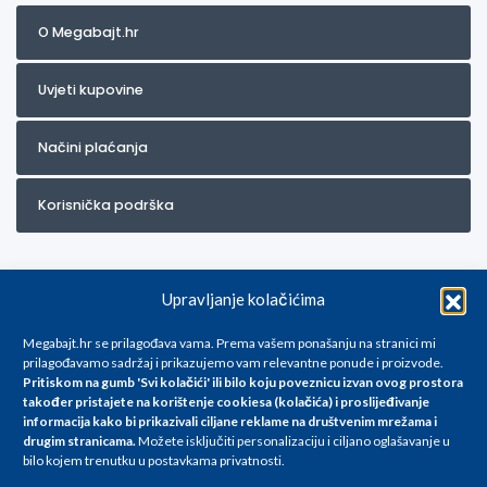
O Megabajt.hr
Uvjeti kupovine
Načini plaćanja
Korisnička podrška
Upravljanje kolačićima
Megabajt.hr se prilagođava vama. Prema vašem ponašanju na stranici mi
prilagođavamo sadržaj i prikazujemo vam relevantne ponude i proizvode.
Pritiskom na gumb 'Svi kolačići' ili bilo koju poveznicu izvan ovog prostora
Za artikle kojih trenutno nema u ponudi obratite nam se na
također pristajete na korištenje cookiesa (kolačića) i proslijeđivanje
info@megabajt.hr. Sve cijene su informativnog karaktera i podložne su
informacija kako bi prikazivali ciljane reklame na
društvenim mrežama i
promjenama, a
drugim stranicama
.
Možete isključiti personalizaciju i ciljano oglašavanje u
iskazane su za avansno plaćanje(gotovina) u Eurima i uključuju PDV. Sve
bilo kojem trenutku u postavkama privatnosti.
cijene su iskazane isključivo za kupovinu putem webshop-a i mogu