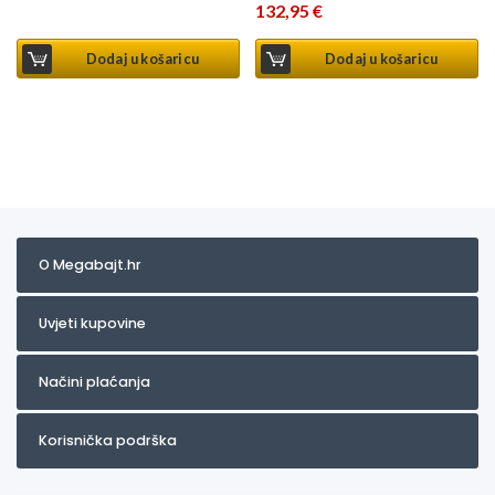
132,95
€
Dodaj u košaricu
Dodaj u košaricu
O Megabajt.hr
Uvjeti kupovine
Načini plaćanja
Korisnička podrška