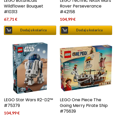
LEGO Botanicals
LEGO Technic NASA Mars
Wildflower Bouquet
Rover Perseverance
#10313
#42158
67,71
€
104,99
€
Dodaj u košaricu
Dodaj u košaricu
LEGO Star Wars R2-D2™
LEGO One Piece The
#75379
Going Merry Pirate Ship
#75639
104,99
€