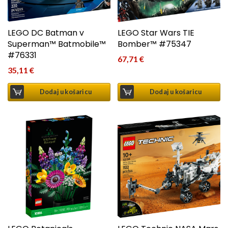
LEGO DC Batman v
LEGO Star Wars TIE
Superman™ Batmobile™
Bomber™ #75347
#76331
67,71
€
35,11
€
Dodaj u košaricu
Dodaj u košaricu