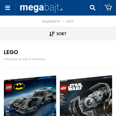
0
Megabajt.hr
LEGO
SORT
LEGO
Poredano po cijeni: od niske do visoke
Prikazuje se svih 6 rezultata