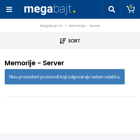
0
Megabajt.hr
Memorije - Server
SORT
Memorije - Server
Nisu pronađeni proizvodi koji odgovaraju vašem odabiru.