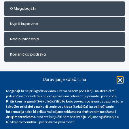
O Megabajt.hr
Uvjeti kupovine
Načini plaćanja
Korisnička podrška
Upravljanje kolačićima
Megabajt.hr se prilagođava vama. Prema vašem ponašanju na stranici mi
prilagođavamo sadržaj i prikazujemo vam relevantne ponude i proizvode.
Pritiskom na gumb 'Svi kolačići' ili bilo koju poveznicu izvan ovog prostora
Za artikle kojih trenutno nema u ponudi obratite nam se na
također pristajete na korištenje cookiesa (kolačića) i proslijeđivanje
info@megabajt.hr. Sve cijene su informativnog karaktera i podložne su
informacija kako bi prikazivali ciljane reklame na
društvenim mrežama i
promjenama, a
drugim stranicama
.
Možete isključiti personalizaciju i ciljano oglašavanje u
iskazane su za avansno plaćanje(gotovina) u Eurima i uključuju PDV. Sve
bilo kojem trenutku u postavkama privatnosti.
cijene su iskazane isključivo za kupovinu putem webshop-a i mogu