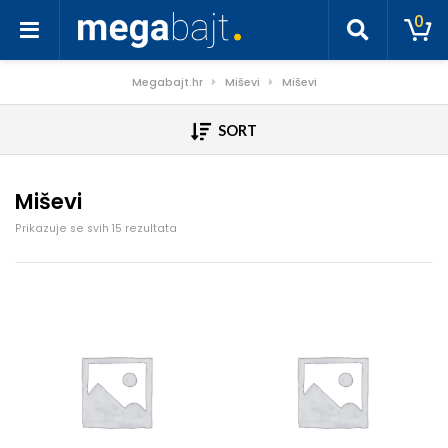
0
Megabajt.hr
Miševi
Miševi
SORT
Miševi
Poredano po cijeni: od niske do visoke
Prikazuje se svih 15 rezultata