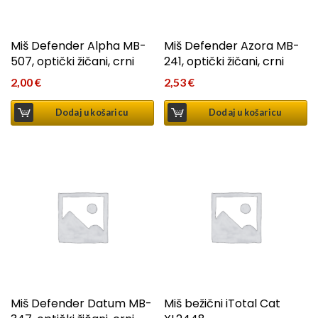
Miš Defender Alpha MB-
Miš Defender Azora MB-
507, optički žičani, crni
241, optički žičani, crni
2,00
€
2,53
€
Dodaj u košaricu
Dodaj u košaricu
Miš Defender Datum MB-
Miš bežični iTotal Cat