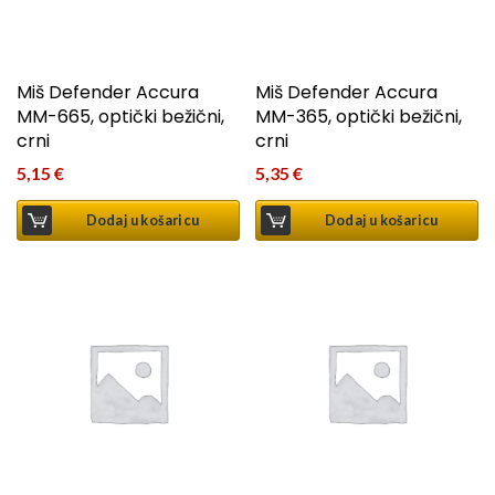
Miš Defender Accura
Miš Defender Accura
MM-665, optički bežični,
MM-365, optički bežični,
crni
crni
5,15
€
5,35
€
Dodaj u košaricu
Dodaj u košaricu