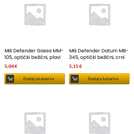
Miš Defender Gassa MM-
Miš Defender Datum MB-
105, optički bežični, plavi
345, optički bežični, crni
5,04
€
5,15
€
Dodaj u košaricu
Dodaj u košaricu