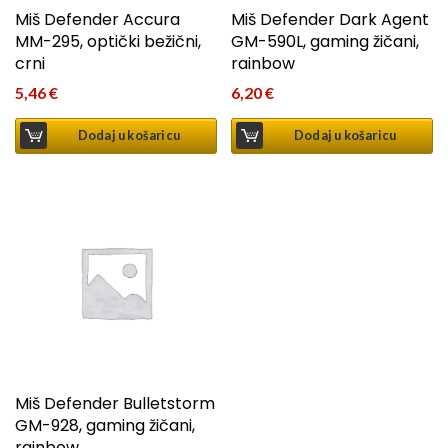
Miš Defender Accura
Miš Defender Dark Agent
MM-295, optički bežični,
GM-590L, gaming žičani,
crni
rainbow
5,46
€
6,20
€
Dodaj u košaricu
Dodaj u košaricu
Miš Defender Bulletstorm
GM-928, gaming žičani,
rainbow