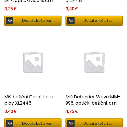
347, optički žičani, crni
XL2448
3,25
€
3,40
€
Dodaj u košaricu
Dodaj u košaricu
Miš bežični iTotal Let’s
Miš Defender Wave MM-
play XL2446
995, optički bežični, crni
3,40
€
4,73
€
Dodaj u košaricu
Dodaj u košaricu