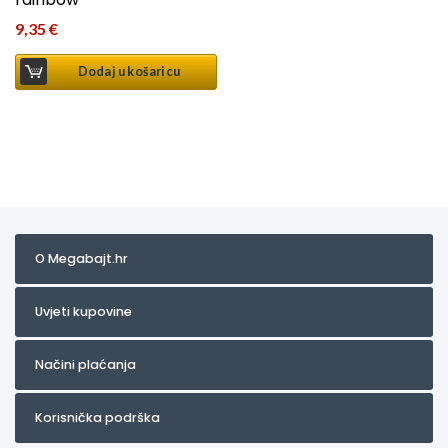
9,35
€
Dodaj u košaricu
O Megabajt.hr
Uvjeti kupovine
Načini plaćanja
Korisnička podrška