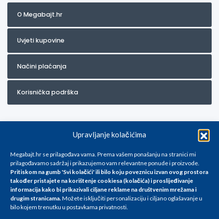
O Megabajt.hr
Uvjeti kupovine
Načini plaćanja
Korisnička podrška
Upravljanje kolačićima
Megabajt.hr se prilagođava vama. Prema vašem ponašanju na stranici mi
prilagođavamo sadržaj i prikazujemo vam relevantne ponude i proizvode.
Pritiskom na gumb 'Svi kolačići' ili bilo koju poveznicu izvan ovog prostora
Za artikle kojih trenutno nema u ponudi obratite nam se na
također pristajete na korištenje cookiesa (kolačića) i proslijeđivanje
info@megabajt.hr. Sve cijene su informativnog karaktera i podložne su
informacija kako bi prikazivali ciljane reklame na
društvenim mrežama i
promjenama, a
drugim stranicama
.
Možete isključiti personalizaciju i ciljano oglašavanje u
iskazane su za avansno plaćanje(gotovina) u Eurima i uključuju PDV. Sve
bilo kojem trenutku u postavkama privatnosti.
cijene su iskazane isključivo za kupovinu putem webshop-a i mogu