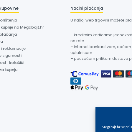
 kupovine
Načini plaćanja
korištenja
U našoj web trgovini možete plati
a kupnje na Megabajt.hr
 plaćanja
– kreditnim karticama jednokratn
na rate
va
– internet bankarstvom, općom
 i reklamacije
uplatnicom
o sigurnosti
– pouzećem prilikom dostave 
ost i kolačići
za kupnju
Megabajt.hr se pri