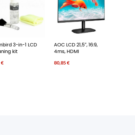
bird 3-in-1 LCD
AOC LCD 21,5″, 16:9,
ning kit
4ms, HDMI
0
€
80,85
€