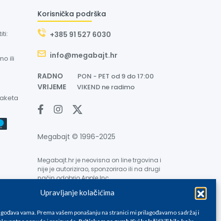
Korisnička podrška
ti:
+385 91 527 6030
info@megabajt.hr
o ili
RADNO
PON - PET od 9 do 17:00
VRIJEME
VIKEND ne radimo
paketa
Megabajt © 1996-2025
Megabajt.hr je neovisna on line trgovina i
nije je autorizirao, sponzorirao ili na drugi
način odobrio Apple Inc.
Upravljanje kolačićima
lagođava vama. Prema vašem ponašanju na stranici mi prilagođavamo sadržaj i