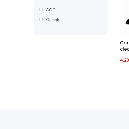
AOC
Gembird
Gem
clea
4,2