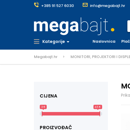
+385 91 527 6030
info@megabajt.hr
S
Kategorije
Naslovnica
Pla
Megabajt.hr
MONITORI, PROJEKTORI I DISPLE
MO
Prik
CIJENA
3 €
65 €
PROIZVOĐAČ