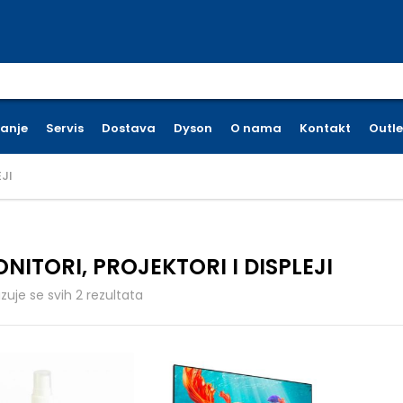
earch for:
ćanje
Servis
Dostava
Dyson
O nama
Kontakt
Outle
JI
NITORI, PROJEKTORI I DISPLEJI
Poredano po cijeni: od niske do visoke
azuje se svih 2 rezultata