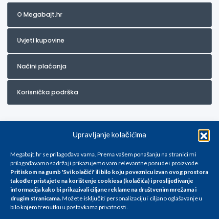
O Megabajt.hr
Uvjeti kupovine
Načini plaćanja
Korisnička podrška
Upravljanje kolačićima
Megabajt.hr se prilagođava vama. Prema vašem ponašanju na stranici mi
prilagođavamo sadržaj i prikazujemo vam relevantne ponude i proizvode.
Pritiskom na gumb 'Svi kolačići' ili bilo koju poveznicu izvan ovog prostora
Za artikle kojih trenutno nema u ponudi obratite nam se na
također pristajete na korištenje cookiesa (kolačića) i proslijeđivanje
info@megabajt.hr. Sve cijene su informativnog karaktera i podložne su
informacija kako bi prikazivali ciljane reklame na
društvenim mrežama i
promjenama, a
drugim stranicama
.
Možete isključiti personalizaciju i ciljano oglašavanje u
iskazane su za avansno plaćanje(gotovina) u Eurima i uključuju PDV. Sve
bilo kojem trenutku u postavkama privatnosti.
cijene su iskazane isključivo za kupovinu putem webshop-a i mogu