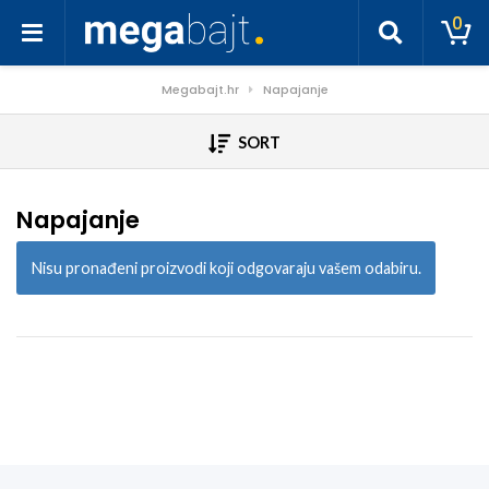
0
Megabajt.hr
Napajanje
SORT
Napajanje
Nisu pronađeni proizvodi koji odgovaraju vašem odabiru.