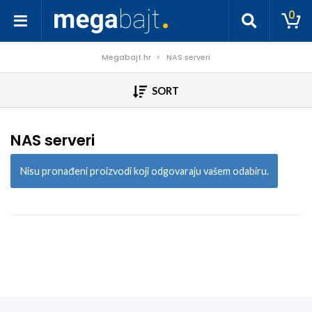
0
Megabajt.hr
NAS serveri
SORT
NAS serveri
Nisu pronađeni proizvodi koji odgovaraju vašem odabiru.