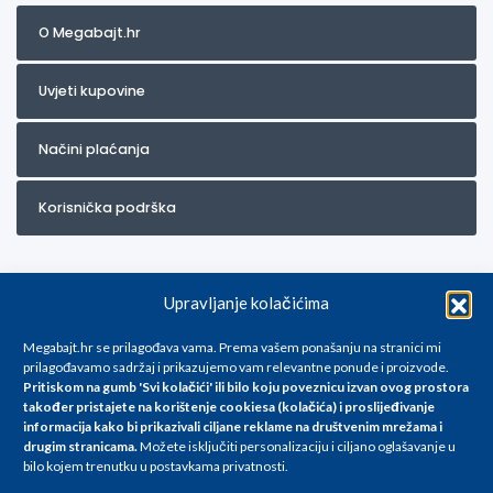
O Megabajt.hr
Uvjeti kupovine
Načini plaćanja
Korisnička podrška
Upravljanje kolačićima
Megabajt.hr se prilagođava vama. Prema vašem ponašanju na stranici mi
prilagođavamo sadržaj i prikazujemo vam relevantne ponude i proizvode.
Pritiskom na gumb 'Svi kolačići' ili bilo koju poveznicu izvan ovog prostora
Za artikle kojih trenutno nema u ponudi obratite nam se na
također pristajete na korištenje cookiesa (kolačića) i proslijeđivanje
info@megabajt.hr. Sve cijene su informativnog karaktera i podložne su
informacija kako bi prikazivali ciljane reklame na
društvenim mrežama i
promjenama, a
drugim stranicama
.
Možete isključiti personalizaciju i ciljano oglašavanje u
iskazane su za avansno plaćanje(gotovina) u Eurima i uključuju PDV. Sve
bilo kojem trenutku u postavkama privatnosti.
cijene su iskazane isključivo za kupovinu putem webshop-a i mogu