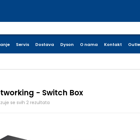
earch for:
ćanje
Servis
Dostava
Dyson
O nama
Kontakt
Outle
tworking - Switch Box
Poredano po cijeni: od niske do visoke
azuje se svih 2 rezultata