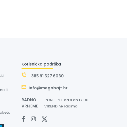
Korisnička podrška
ti:
+385 91 527 6030
info@megabajt.hr
o ili
RADNO
PON - PET od 9 do 17:00
VRIJEME
VIKEND ne radimo
paketa