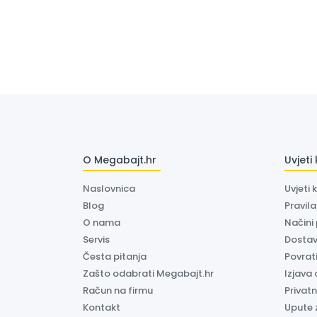
O Megabajt.hr
Uvjeti
Naslovnica
Uvjeti 
Blog
Pravil
O nama
Načini
Servis
Dosta
Česta pitanja
Povrati
Zašto odabrati Megabajt.hr
Izjava 
Račun na firmu
Privatn
Kontakt
Upute 