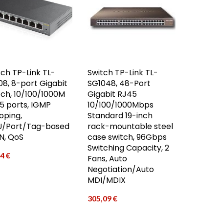
tch TP-Link TL-
Switch TP-Link TL-
08, 8-port Gigabit
SG1048, 48-Port
tch, 10/100/1000M
Gigabit RJ45
5 ports, IGMP
10/100/1000Mbps
oping,
Standard 19-inch
/Port/Tag-based
rack-mountable steel
N, QoS
case switch, 96Gbps
Switching Capacity, 2
94
€
Fans, Auto
Negotiation/Auto
MDI/MDIX
305,09
€