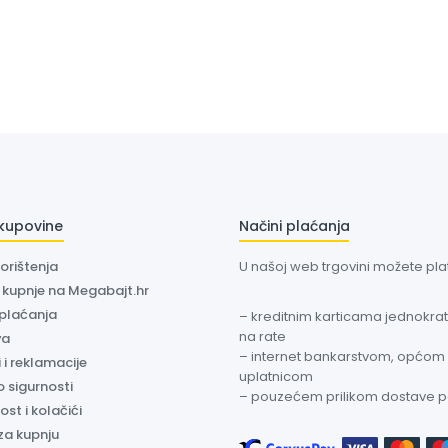
 kupovine
Načini plaćanja
korištenja
U našoj web trgovini možete plati
a kupnje na Megabajt.hr
 plaćanja
– kreditnim karticama jednokratn
na rate
va
– internet bankarstvom, općom
 i reklamacije
uplatnicom
o sigurnosti
– pouzećem prilikom dostave 
ost i kolačići
za kupnju