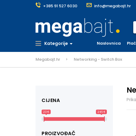
+385 91 527 6030
info@megabajt.hr
S
Kategorije
Naslovnica
Pla
Megabajt.hr
Networking - Switch Box
Ne
Prik
CIJENA
23 €
245 €
PROIZVOĐAČ