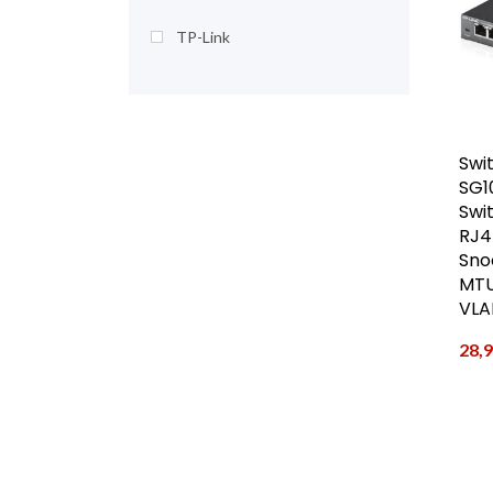
TP-Link
Swi
SG1
Swi
RJ4
Sno
MTU
VLA
28,