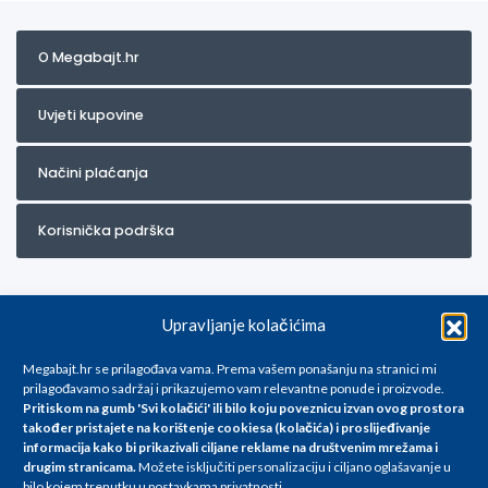
O Megabajt.hr
Uvjeti kupovine
Načini plaćanja
Korisnička podrška
Upravljanje kolačićima
Megabajt.hr se prilagođava vama. Prema vašem ponašanju na stranici mi
prilagođavamo sadržaj i prikazujemo vam relevantne ponude i proizvode.
Pritiskom na gumb 'Svi kolačići' ili bilo koju poveznicu izvan ovog prostora
Za artikle kojih trenutno nema u ponudi obratite nam se na
također pristajete na korištenje cookiesa (kolačića) i proslijeđivanje
info@megabajt.hr. Sve cijene su informativnog karaktera i podložne su
informacija kako bi prikazivali ciljane reklame na
društvenim mrežama i
promjenama, a
drugim stranicama
.
Možete isključiti personalizaciju i ciljano oglašavanje u
iskazane su za avansno plaćanje(gotovina) u Eurima i uključuju PDV. Sve
bilo kojem trenutku u postavkama privatnosti.