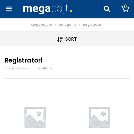
0
Megabajt.hr
odlaganje
Registratori
SORT
Registratori
Poredano po cijeni: od niske do visoke
Prikazuje se svih 3 rezultata