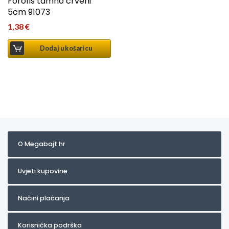
Forofis tamno crveni
5cm 91073
1,38
€
Dodaj u košaricu
O Megabajt.hr
Uvjeti kupovine
Načini plaćanja
Korisnička podrška