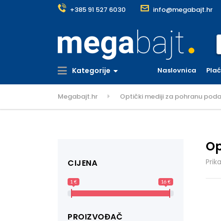
+385 91 527 6030
info@megabajt.hr
S
Kategorije
Naslovnica
Pla
Megabajt.hr
Optički mediji za pohranu pod
Op
Prik
CIJENA
1 €
16 €
PROIZVOĐAČ