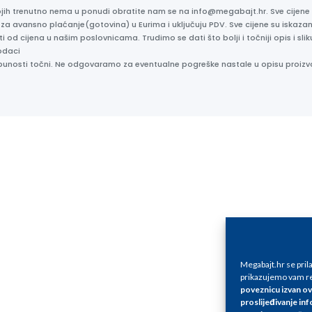
kojih trenutno nema u ponudi obratite nam se na info@megabajt.hr. Sve cijen
 za avansno plaćanje(gotovina) u Eurima i uključuju PDV. Sve cijene su iskaz
ti od cijena u našim poslovnicama. Trudimo se dati što bolji i točniji opis i s
odaci
otpunosti točni. Ne odgovaramo za eventualne pogreške nastale u opisu proizv
Megabajt.hr se pri
prikazujemo vam re
poveznicu izvan ov
proslijeđivanje inf