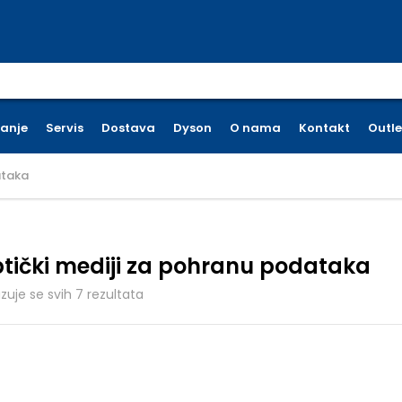
earch for:
ćanje
Servis
Dostava
Dyson
O nama
Kontakt
Outle
ataka
tički mediji za pohranu podataka
Poredano po cijeni: od niske do visoke
azuje se svih 7 rezultata