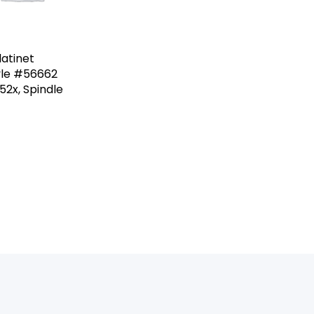
atinet
yle #56662
2x, Spindle