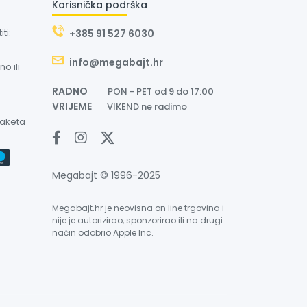
Korisnička podrška
ti:
+385 91 527 6030
info@megabajt.hr
o ili
RADNO
PON - PET od 9 do 17:00
VRIJEME
VIKEND ne radimo
paketa
Megabajt © 1996-2025
Megabajt.hr je neovisna on line trgovina i
nije je autorizirao, sponzorirao ili na drugi
način odobrio Apple Inc.