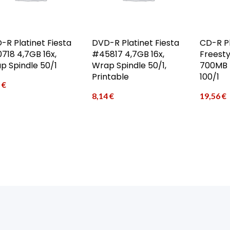
-R Platinet Fiesta
DVD-R Platinet Fiesta
CD-R Pl
718 4,7GB 16x,
#45817 4,7GB 16x,
Freest
p Spindle 50/1
Wrap Spindle 50/1,
700MB 5
Printable
100/1
5
€
8,14
€
19,56
€