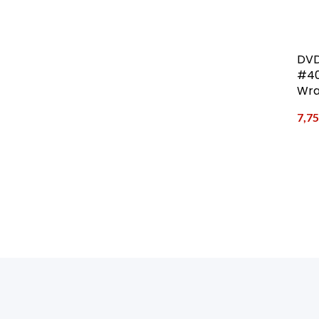
DVD
#40
Wra
7,7