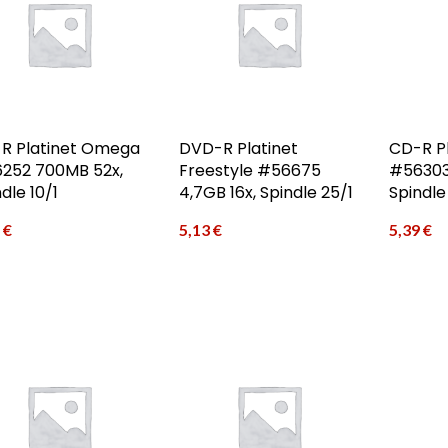
R Platinet Omega
DVD-R Platinet
CD-R P
252 700MB 52x,
Freestyle #56675
#56303
dle 10/1
4,7GB 16x, Spindle 25/1
Spindle
6
€
5,13
€
5,39
€