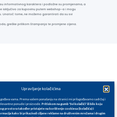
e su informativnog karaktera i podložne su promjenama, a
ane isključivo za kupovinu putem webshop-a i mogu
liku. Unatoč tome, ne možemo garantirati da su svi
oda, greške prilikom štampanja te promjene cijena.
Upravljanje kolačićima
lagođava vama. Prema vašem ponašanju na stranici mi prilagođavamo sadržaj i
levantne ponude i proizvode.
Pritiskom na gumb 'Svi kolačići' ili bilo koju
og prostora također pristajete na korištenje cookiesa (kolačića) i
ormacija kako bi prikazivali ciljane reklame na
društvenim mrežama i drugim