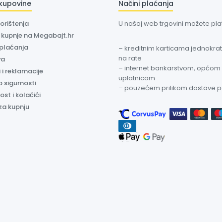
 kupovine
Načini plaćanja
korištenja
U našoj web trgovini možete plati
a kupnje na Megabajt.hr
 plaćanja
– kreditnim karticama jednokratn
na rate
va
– internet bankarstvom, općom
 i reklamacije
uplatnicom
o sigurnosti
– pouzećem prilikom dostave 
ost i kolačići
za kupnju