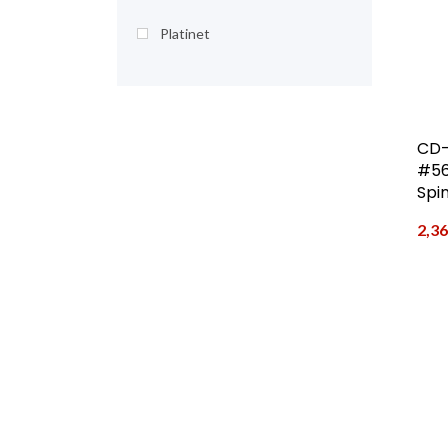
Platinet
CD-
#56
Spin
2,3