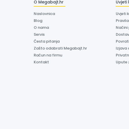
O Megabajt.hr
Uvjeti
Naslovnica
Uvjeti 
Blog
Pravil
O nama
Načini
Servis
Dosta
Česta pitanja
Povrati
Zašto odabrati Megabajt.hr
Izjava 
Račun na firmu
Privatn
Kontakt
Upute 