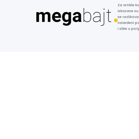
Za artikle 
iskazane su
se razlikova
navedeni p
i slike u p