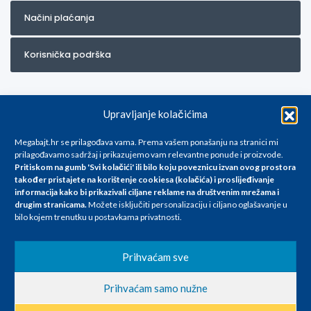
Načini plaćanja
Korisnička podrška
Upravljanje kolačićima
Megabajt.hr se prilagođava vama. Prema vašem ponašanju na stranici mi
prilagođavamo sadržaj i prikazujemo vam relevantne ponude i proizvode.
Pritiskom na gumb 'Svi kolačići' ili bilo koju poveznicu izvan ovog prostora
Za artikle kojih trenutno nema u ponudi obratite nam se na
također pristajete na korištenje cookiesa (kolačića) i proslijeđivanje
info@megabajt.hr. Sve cijene su informativnog karaktera i podložne su
informacija kako bi prikazivali ciljane reklame na
društvenim mrežama i
promjenama, a
drugim stranicama
.
Možete isključiti personalizaciju i ciljano oglašavanje u
iskazane su za avansno plaćanje(gotovina) u Eurima i uključuju PDV. Sve
bilo kojem trenutku u postavkama privatnosti.
cijene su iskazane isključivo za kupovinu putem webshop-a i mogu
se razlikovati od cijena u našim poslovnicama. Trudimo se dati što bolji
i točniji opis i sliku. Unatoč tome, ne možemo garantirati da su svi
Prihvaćam sve
navedeni podaci
i slike u potpunosti točni. Ne odgovaramo za eventualne pogreške
Prihvaćam samo nužne
nastale u opisu proizvoda, greške prilikom štampanja te promjene
cijena.