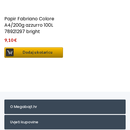
Papir Fabriano Colore
A4/200g azzurro 100L
78921297 bright
9,10
€
Dodaj u košaricu
O Megabajt.hr
Uvjeti kupovine