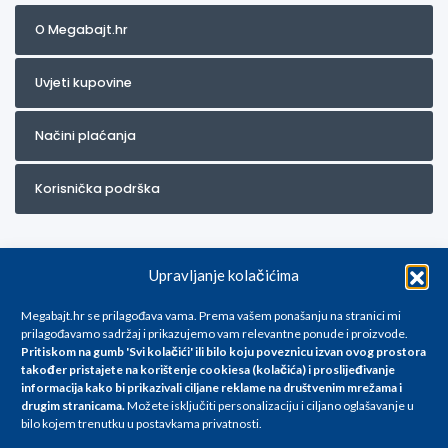
O Megabajt.hr
Uvjeti kupovine
Načini plaćanja
Korisnička podrška
Upravljanje kolačićima
Megabajt.hr se prilagođava vama. Prema vašem ponašanju na stranici mi
prilagođavamo sadržaj i prikazujemo vam relevantne ponude i proizvode.
Pritiskom na gumb 'Svi kolačići' ili bilo koju poveznicu izvan ovog prostora
Za artikle kojih trenutno nema u ponudi obratite nam se na
također pristajete na korištenje cookiesa (kolačića) i proslijeđivanje
info@megabajt.hr. Sve cijene su informativnog karaktera i podložne su
informacija kako bi prikazivali ciljane reklame na
društvenim mrežama i
promjenama, a
drugim stranicama
.
Možete isključiti personalizaciju i ciljano oglašavanje u
iskazane su za avansno plaćanje(gotovina) u Eurima i uključuju PDV. Sve
bilo kojem trenutku u postavkama privatnosti.
cijene su iskazane isključivo za kupovinu putem webshop-a i mogu