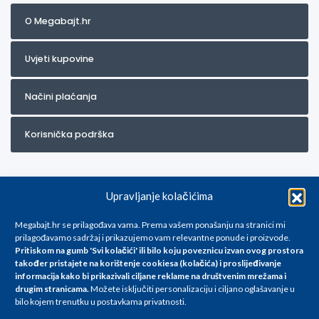
O Megabajt.hr
Uvjeti kupovine
Načini plaćanja
Korisnička podrška
Upravljanje kolačićima
Megabajt.hr se prilagođava vama. Prema vašem ponašanju na stranici mi
prilagođavamo sadržaj i prikazujemo vam relevantne ponude i proizvode.
Pritiskom na gumb 'Svi kolačići' ili bilo koju poveznicu izvan ovog prostora
Za artikle kojih trenutno nema u ponudi obratite nam se na
također pristajete na korištenje cookiesa (kolačića) i proslijeđivanje
info@megabajt.hr. Sve cijene su informativnog karaktera i podložne su
informacija kako bi prikazivali ciljane reklame na
društvenim mrežama i
promjenama, a
drugim stranicama
.
Možete isključiti personalizaciju i ciljano oglašavanje u
iskazane su za avansno plaćanje(gotovina) u Eurima i uključuju PDV. Sve
bilo kojem trenutku u postavkama privatnosti.
cijene su iskazane isključivo za kupovinu putem webshop-a i mogu