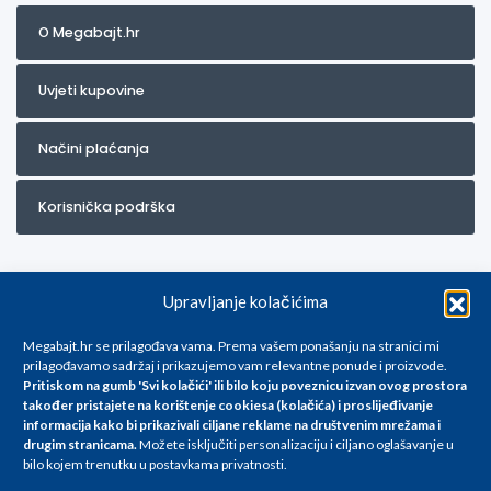
O Megabajt.hr
Uvjeti kupovine
Načini plaćanja
Korisnička podrška
Upravljanje kolačićima
Megabajt.hr se prilagođava vama. Prema vašem ponašanju na stranici mi
prilagođavamo sadržaj i prikazujemo vam relevantne ponude i proizvode.
Pritiskom na gumb 'Svi kolačići' ili bilo koju poveznicu izvan ovog prostora
Za artikle kojih trenutno nema u ponudi obratite nam se na
također pristajete na korištenje cookiesa (kolačića) i proslijeđivanje
info@megabajt.hr. Sve cijene su informativnog karaktera i podložne su
informacija kako bi prikazivali ciljane reklame na
društvenim mrežama i
promjenama, a
drugim stranicama
.
Možete isključiti personalizaciju i ciljano oglašavanje u
iskazane su za avansno plaćanje(gotovina) u Eurima i uključuju PDV. Sve
bilo kojem trenutku u postavkama privatnosti.
cijene su iskazane isključivo za kupovinu putem webshop-a i mogu